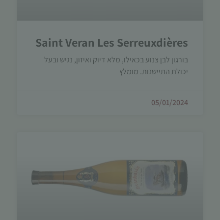
עשויות
להיעלם.
Saint Veran Les Serreuxdières
שיווקי
בורגון לבן צנוע בכאילו, מלא דיוק ואיזון, נגיש ובעל
על ידי
יכולת התיישנות. מומלץ
שיתוף
תחומי
העניין
05/01/2024
וההתנהגות
שלך בעת
ביקורך
באתר,
תגדל
ההזדמנות
לראות
תוכן
והצעות
מותאמות
אישית.