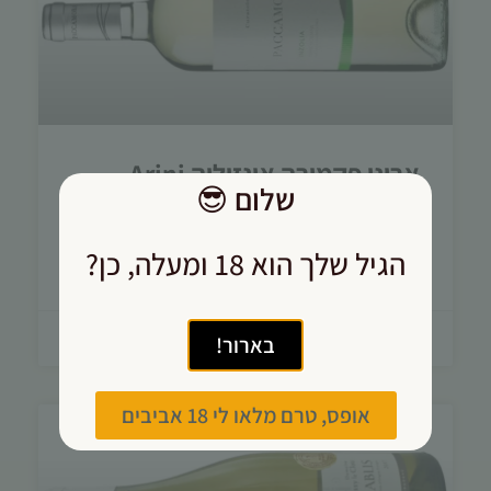
אריני פקמורה אינזוליה Arini
שלום
😎
Paccamora Inzolia
הלבן של סציליה בגרסה מעודנת ונגישה, מרענן
הגיל שלך הוא 18 ומעלה, כן?
וקולינרי מאוד, טעים. מומלץ לחובבי לבנים
10/04/2021
בארור!
אופס, טרם מלאו לי 18 אביבים