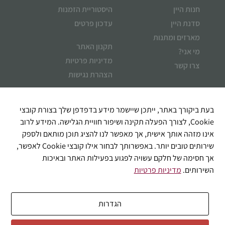
חנות היין
היסטוריית הזמנות
סדנת היין
עדכון פרטים
מארזים ומתנות
תקנון האתר
מי אני?
מדיניות פרטיות
צרו קשר
הצהרת נגישות
איך אוכל לעזור?
בעת ביקורך באתר, ייתכן שיישמר מידע בדפדפן שלך בצורת קובצי
Cookie, לצורך הפעלה תקינה ושיפור חוויית הגלישה. המידע לרוב
אינו מזהה אותך אישית, אך מאפשר לנו להציג תוכן מותאם ולספק
שירותים טובים יותר. באפשרותך לבחור אילו קובצי Cookie לאפשר,
אך חסימה של חלקם עשויה לפגוע בפעילות האתר ובאיכות
השירותים.
מדיניות פרטיות
הגדרות
שליחה