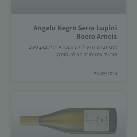
תפקוד האתר
ומבנהו,
בהתבסס על
אופן השימוש
Angelo Negro Serra Lupini
באתר.
Roero Arneis
ארנייז בתפירה עילית שהופכת אותו לעמוק, טעים
חוויית
ומרשים עם תמורה מעולה. מומלץ
משתמש
כדי שהאתר
שלנו יעבוד
23/03/2024
בצורה
מיטבית
במהלך
ביקורך. אם
תסרב/י
לקובצי
Cookie
אלו, חלק
מהפונקציות
באתר