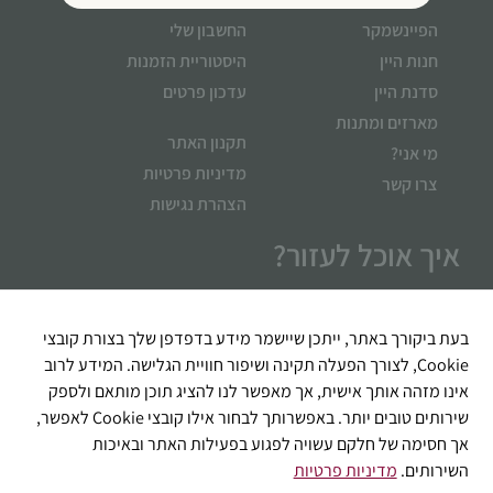
תפקוד האתר
הפיינשמקר
החשבון שלי
ומבנהו,
בהתבסס על
חנות היין
היסטוריית הזמנות
אופן השימוש
סדנת היין
עדכון פרטים
באתר.
מארזים ומתנות
תקנון האתר
מי אני?
מדיניות פרטיות
חוויית
צרו קשר
הצהרת נגישות
משתמש
כדי שהאתר
איך אוכל לעזור?
שלנו יעבוד
בצורה
מיטבית
במהלך
בעת ביקורך באתר, ייתכן שיישמר מידע בדפדפן שלך בצורת קובצי
ביקורך. אם
Cookie, לצורך הפעלה תקינה ושיפור חוויית הגלישה. המידע לרוב
תסרב/י
לקובצי
אינו מזהה אותך אישית, אך מאפשר לנו להציג תוכן מותאם ולספק
Cookie
שירותים טובים יותר. באפשרותך לבחור אילו קובצי Cookie לאפשר,
אלו, חלק
אך חסימה של חלקם עשויה לפגוע בפעילות האתר ובאיכות
מהפונקציות
השירותים.
מדיניות פרטיות
באתר