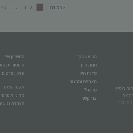
« הקודם
1
2
3
…
43
הפיינשמקר
החשבון שלי
חנות היין
היסטוריית הז
סדנת היין
עדכון פרטים
מארזים ומתנות
תקנון האתר
ן לשתות כוס יין
מי אני?
מדיניות פרטיו
בה את
צרו קשר
ומת הלב
הצהרת נגישות