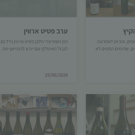
קיץ
ערב פטיט ארווין
ם, והכיוון לאחרונה
הזן השווייצרי הלבן פטיט ארווין גדל גם
ם, שהימים החמים לא
לגבול האיטלקי וגם יודע להתיישן יפה
הכרחי
קובצי
Cookie
אלו אינם
25/06/2026
אופציונליים.
הם נדרשים
להפעלת
האתר.
סטטיסטיקות
כדי שנוכל
לשפר את