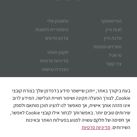
הפיינשמקר
החשבון שלי
חנות היין
היסטוריית הזמנות
סדנת היין
עדכון פרטים
מארזים ומתנות
תקנון האתר
מי אני?
מדיניות פרטיות
צרו קשר
הצהרת נגישות
איך אוכל לעזור?
בעת ביקורך באתר, ייתכן שיישמר מידע בדפדפן שלך בצורת קובצי
Cookie, לצורך הפעלה תקינה ושיפור חוויית הגלישה. המידע לרוב
אינו מזהה אותך אישית, אך מאפשר לנו להציג תוכן מותאם ולספק
שירותים טובים יותר. באפשרותך לבחור אילו קובצי Cookie לאפשר,
אך חסימה של חלקם עשויה לפגוע בפעילות האתר ובאיכות
השירותים.
מדיניות פרטיות