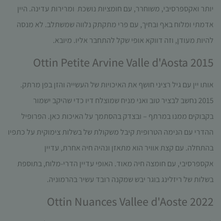
יותר ואקספרסיבי, משוחרר, עם חומציות נושכת
ומרירות עדינה. היין
אדמתי ומלוח באף ובחיך, עם פרי מתקתק נלווה שמשתלב. לא מנסה
להיות מעודן, וזה דווקא אופי שקל להתחבר אליו. מיובא.
Ottin Petite Arvine Valle d'Aosta 2015
אותו יין עם גיל רציני חושף את האיכויות של העשייה והזן בפן מרתק.
2015 נחשב לבציר טוב ואני מניח שמוצלח דיו כדי שהיקב ישמור
בקבוקים ממנו במרתף – ובצדק בהסתמך על האיכות כאן. הפרופיל
ההדרי עם הנימה הטרופית קיבל משקולת של בשלות צימוקית על כתפיו
בהתחלה. עם קצת אוויר הוא מתאזן ונהיה חיה אחרת, עדיין
אקספרסיבי, עם חומצה חיה מאוד. האופי עדיין הדרי-מלוח, בתוספת
בשלות של ריזלינג בוגר יבש שמקנה רובד עשיר בהרמוניה.
Ottin Nuances Vallee d'Aoste 2022