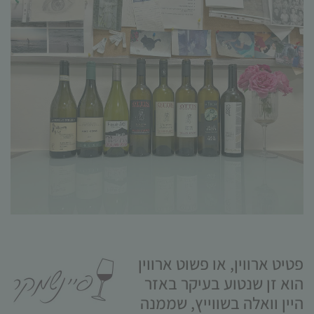
הכרחי
קובצי
Cookie
אלו אינם
אופציונליים.
הם נדרשים
להפעלת
האתר.
פטיט ארווין
,
או פשוט ארווין
סטטיסטיקות
הוא זן שנטוע בעיקר באזר
כדי שנוכל
היין וואלה בשווייץ
,
שממנה
לשפר את