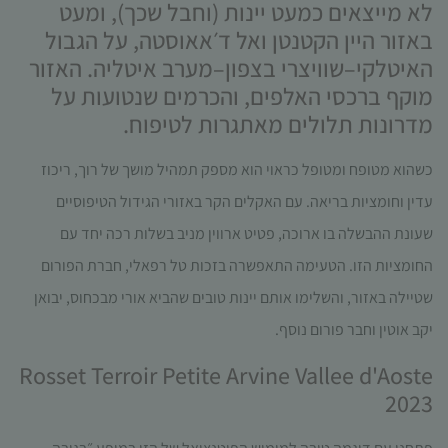
לא מייצאים כמעט יינות
(
וחבל שכך
),
ומעט
תפקוד האתר
ומבנהו,
באזור היין הקטנטן ואל ד׳אאוסטה
,
על הגבול
בהתבסס על
האיטלקי
–
שוויצרי בצפון
–
מערב איטליה
.
האזור
אופן השימוש
מוקף ברכסי האלפים
,
והכרמים שנטועות על
באתר.
מדרונות תלולים מאתגרות לטיפוח
.
חוויית
כשהוא מטופח ומטופל כראוי הוא מספק תמהיל מושך של רוך, ריכוז
משתמש
עדין וחומציות בריאה. עם האקלים הקר באזורי הגידול הטיפוסיים
כדי שהאתר
שלנו יעבוד
שעונת ההבשלה בו ארוכה, פטיט ארווין מניב בשלות רכה יחד עם
בצורה
החומציות הזו. הטעימה התאפשרה בזכות טל רפאלי, חברת הפורום
מיטבית
במהלך
שטיילה באזור, והשלימו אותם יינות טובים שהביא אורי מבכחוס, יבואן
ביקורך. אם
יקב אוטין וחבר פורום נוסף.
תסרב/י
לקובצי
Rosset Terroir Petite Arvine Vallee d'Aoste
Cookie
2023
אלו, חלק
מהפונקציות
באתר