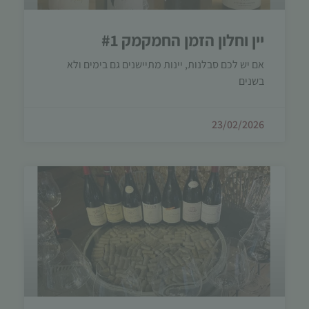
עשויות
להיעלם.
יין וחלון הזמן החמקמק #1
אם יש לכם סבלנות, יינות מתיישנים גם בימים ולא
שיווקי
בשנים
על ידי
שיתוף
תחומי
23/02/2026
העניין
וההתנהגות
שלך בעת
ביקורך
באתר,
תגדל
ההזדמנות
לראות
תוכן
והצעות
מותאמות
אישית.