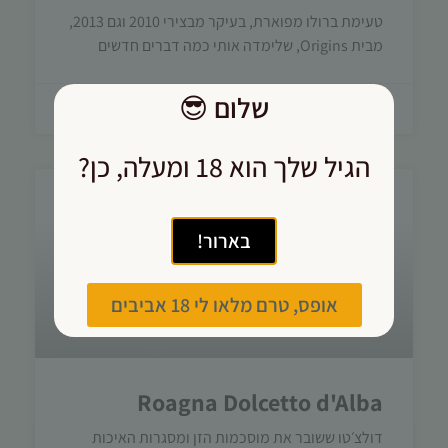
טעימת ברולו מפוארת, בעיקר מבצירי 2010 וגם 2013,
מבית Origins, שלימדה אותי כמה דברים חדשים
שלום
😎
02/03/2025
הגיל שלך הוא 18 ומעלה, כן?
בארור!
אופס, טרם מלאו לי 18 אביבים
Roagna Dolcetto d'Alba
דולצ׳טו ששובר את מוסכמות הזן ומסגרות האיכות