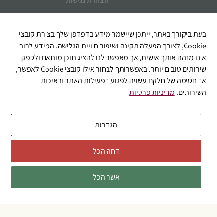
הצהרת נגישות
איך אוכל לעזור?
בעת ביקורך באתר, ייתכן שיישמר מידע בדפדפן שלך בצורת קובצי
Cookie, לצורך הפעלה תקינה ושיפור חוויית הגלישה. המידע לרוב
אינו מזהה אותך אישית, אך מאפשר לנו להציג תוכן מותאם ולספק
שירותים טובים יותר. באפשרותך לבחור אילו קובצי Cookie לאפשר,
אך חסימה של חלקם עשויה לפגוע בפעילות האתר ובאיכות
השירותים.
מדיניות פרטיות
הגדרות
שליחה
דחה הכל
אשר הכל
© 2026 כל הזכויות שמורות לבוקטה דל וינו
אזהרה: מכיל אלכוהול - מומלץ להמנע משתיה מופרזת
Developed by ICDigit