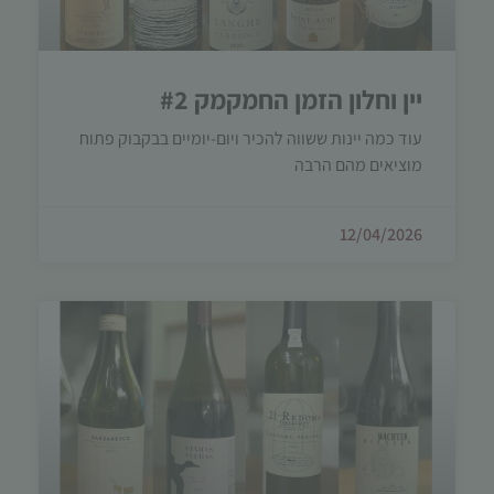
תפקוד האתר
ומבנהו,
בהתבסס על
אופן השימוש
יין וחלון הזמן החמקמק #2
באתר.
עוד כמה יינות ששווה להכיר ויום-יומיים בבקבוק פתוח
מוציאים מהם הרבה
חוויית
משתמש
כדי שהאתר
12/04/2026
שלנו יעבוד
בצורה
מיטבית
במהלך
ביקורך. אם
תסרב/י
לקובצי
Cookie
אלו, חלק
מהפונקציות
באתר