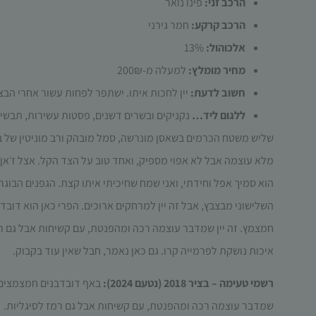
הרכב זני:
פינו נואר
הרכב קרקע:
חמר גירני
אלכוהול:
13%
מחיר מומלץ:
למעלה מ-200₪
חשוב לדעת:
יין לחכות איתו. ישתפר לפחות עשור אחרי הבצי
ללגום ליד…
נקניקים ובשרים דשנים, פסטות עשירות, תבשי
שליש משטח הכרמים בשאסן מונרשה, סמל מובהק ורב מוניטין של בורג
השלישוני מבצבץ, אבל זה יין למרחקים ארוכים. הפרי כאן הוא דוב
איכות נושקת לפרמייה קרו. גם כאן נאמר, חבל שאין עוד בקבוק.
רשמי טעימה – בציר 2018 (נטעם 2024):
באף דובדבנים חמצמצים 
שמדבר עוצמה רכה ומהפנטת
,
עם קשיחות אבל גם רמז לסיגליות
.