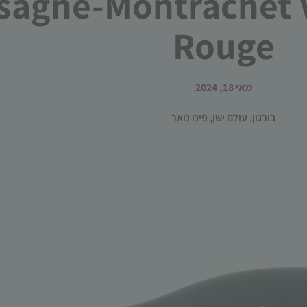
sagne-Montrachet V
Rouge
מאי 18, 2024
בורגון
,
עולם ישן
,
פינו נואר
הכרחי
קובצי
Cookie
אלו אינם
אופציונליים.
הם נדרשים
להפעלת
האתר.
סטטיסטיקות
כדי שנוכל
לשפר את