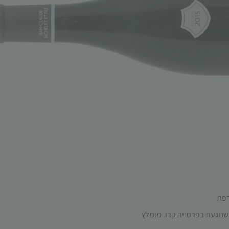
תפקוד האתר
ומבנהו,
בהתבסס על
אופן השימוש
באתר.
חוויית
משתמש
כדי שהאתר
שלנו יעבוד
בצורה
מיטבית
במהלך
ביקורך. אם
תסרב/י
לקובצי
Cookie
אלו, חלק
מהפונקציות
 שנוגעת בפרמייה קרו. מומלץ
באתר