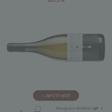
יוני 5, 2025
הכרחי
קובצי
Cookie
אלו אינם
אופציונליים.
הם נדרשים
להפעלת
האתר.
לחצו לרכישה »
סטטיסטיקות
כדי שנוכל
יקב:
Decugnano del Barbi –
לשפר את