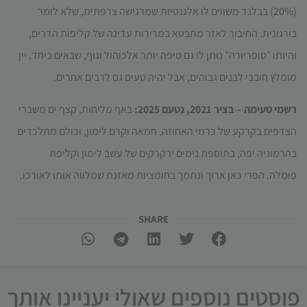
עשויות
(
20%)
בבלנד משווים לו אלגנטיות שמרגישה צרפתית, שלא לומר
להיעלם.
בורגונית. החיבור לאזר מתבטא במרירות עדינה של קליפות הדרים
,
והיותו ״סופריורה״ נותן לו גם טיפה יותר אלכוהול וגוף, שבאים ביחד. יין
שיווקי
מומלץ
חובבי לבנים גבוהים, אבל יהיה טעים גם לרבים אחרים.
על ידי
שיתוף
רשמי טעימה – בציר 2021, נטעם
2025:
באף
מליחות
,
קצף ים משברי
תחומי
העניין
הצדפים בקרקע של כרמי האחוזה
,
חמאה וקרם לימון, וכולם מתלכדים
וההתנהגות
בהרמוניה יפה, בתוספת נימים ירקרקים של עשב לימון וקליפת
שלך בעת
ביקורך
פומלה
.
הפרי כאן ארוך ונתמך בחומציות מאזנת שמלווה אותו לאורכו
.
באתר,
תגדל
ההזדמנות
SHARE​
לראות
תוכן
והצעות
מותאמות
אישית.
פוסטים נוספים שאולי יעניינו אותך