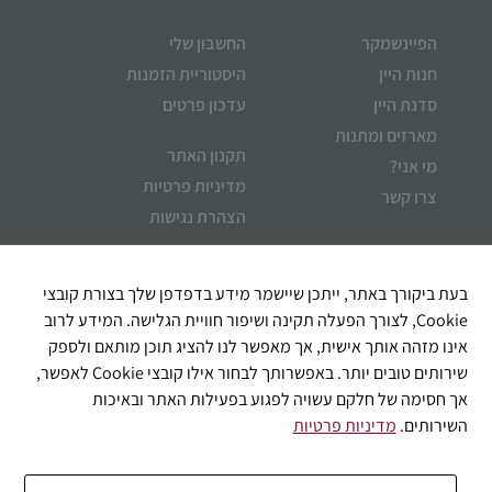
הפיינשמקר
החשבון שלי
חנות היין
היסטוריית הזמנות
סדנת היין
עדכון פרטים
מארזים ומתנות
תקנון האתר
מי אני?
מדיניות פרטיות
צרו קשר
הצהרת נגישות
איך אוכל לעזור?
בעת ביקורך באתר, ייתכן שיישמר מידע בדפדפן שלך בצורת קובצי
Cookie, לצורך הפעלה תקינה ושיפור חוויית הגלישה. המידע לרוב
אינו מזהה אותך אישית, אך מאפשר לנו להציג תוכן מותאם ולספק
שירותים טובים יותר. באפשרותך לבחור אילו קובצי Cookie לאפשר,
אך חסימה של חלקם עשויה לפגוע בפעילות האתר ובאיכות
השירותים.
מדיניות פרטיות