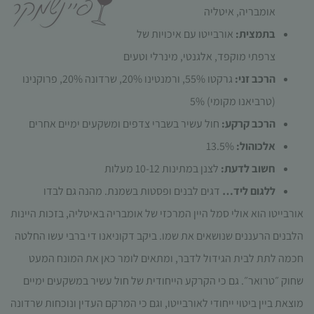
תפקוד האתר
אומבריה, איטליה
ומבנהו,
בתמצית:
אורבייטו עם איכויות של
בהתבסס על
אופן השימוש
צרפתי מוקפד, אלגנטי, מינרלי וטעים
באתר.
הרכב זני:
גרקטו 55%, ורמנטינו 20%, שרדונה 20%, פרוקנינו
(טרביאנו מקומי) 5%
חוויית
הרכב קרקע:
חול עשיר בשברי צדפים ומשקעים ימיים אחרים
משתמש
כדי שהאתר
אלכוהול:
13.5%
שלנו יעבוד
חשוב לדעת:
לצנן במתינות 10-12 מעלות
בצורה
מיטבית
ללגום ליד…
דגים לבנים ופסטות בשמנת. מהנה גם לבדו
במהלך
אורבייטו הוא אולי סמל היין המרכזי של אומבריה באיטליה, בזכות היינות
ביקורך. אם
תסרב/י
הלבנים הרעננים שנושאים את שמו. ביקב דקוניאנו די ברבי עשו החלטה
לקובצי
חכמה לתת לבית הגידול לדבר, ומתאים לומר כאן את המונח המעט
Cookie
אלו, חלק
שחוק ״טרואר״. גם כי הקרקע הייחודית של חול עשיר במשקעים ימיים
מהפונקציות
מוצאת ביין ביטוי ייחודי לאורבייטו, וגם כי המרקם העדין ונוכחות
שרדונה
באתר