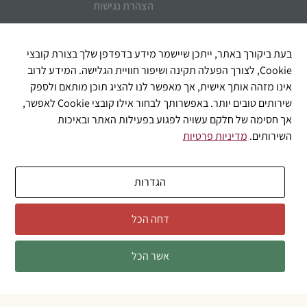
הצהרת נגישות
איך אוכל לעזור?
בעת ביקורך באתר, ייתכן שיישמר מידע בדפדפן שלך בצורת קובצי
Cookie, לצורך הפעלה תקינה ושיפור חוויית הגלישה. המידע לרוב
אינו מזהה אותך אישית, אך מאפשר לנו להציג תוכן מותאם ולספק
שירותים טובים יותר. באפשרותך לבחור אילו קובצי Cookie לאפשר,
אך חסימה של חלקם עשויה לפגוע בפעילות האתר ובאיכות
השירותים.
מדיניות פרטיות
הגדרות
שליחה
דחה הכל
אשר הכל
© 2026 כל הזכויות שמורות לבוקטה דל וינו
אזהרה: מכיל אלכוהול - מומלץ להמנע משתיה מופרזת