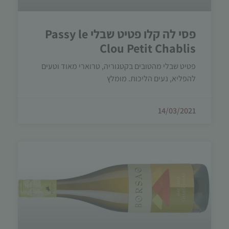
תפקוד האתר
ומבנהו,
בהתבסס על
פסי לה קלו פטיט שבלי Passy le
אופן השימוש
Clou Petit Chablis
באתר.
פטיט שבלי מהטובים בקטגוריה, טרוארי מאוד וטעים
להפליא, נעים הליכות. מומלץ
חוויית
משתמש
כדי שהאתר
14/03/2021
שלנו יעבוד
בצורה
מיטבית
במהלך
ביקורך. אם
תסרב/י
לקובצי
Cookie
אלו, חלק
מהפונקציות
באתר