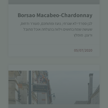
עשויות
להיעלם.
Borsao Macabeo-Chardonnay
לבן ספרדי לא שגרתי, נועז ומתוחכם, מעורר ודחוס,
שיווקי
שעושה שמח בחושים וילווה בהצלחה אוכל מתובל
על ידי
ורענן. מומלץ
שיתוף
תחומי
העניין
05/07/2020
וההתנהגות
שלך בעת
ביקורך
באתר,
תגדל
ההזדמנות
לראות
תוכן
והצעות
מותאמות
אישית.