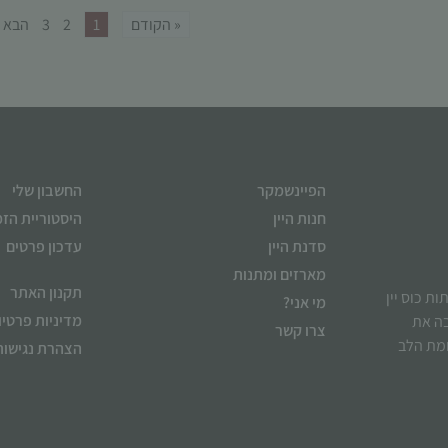
« הקודם
1
2
3
הבא »
הפיינשמקר
החשבון שלי
חנות היין
היסטוריית הז
סדנת היין
עדכון פרטים
מארזים ומתנות
תקנון האתר
ן לשתות כוס יין
מי אני?
מדיניות פרטיו
בה את
צרו קשר
ומת הלב
הצהרת נגישות