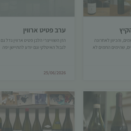
קיץ
ערב פטיט ארווין
ם, והכיוון לאחרונה
הזן השווייצרי הלבן פטיט ארווין גדל גם
ם, שהימים החמים לא
לגבול האיטלקי וגם יודע להתיישן יפה
הכרחי
קובצי
Cookie
אלו אינם
25/06/2026
אופציונליים.
הם נדרשים
להפעלת
האתר.
סטטיסטיקות
כדי שנוכל
לשפר את