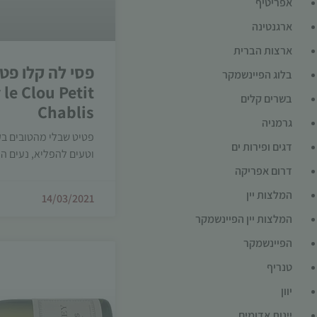
אפריטיף
ארגנטינה
ארצות הברית
פסי לה קלו פט
בלוג הפיינשמקר
 le Clou Petit
בשרים קלים
Chablis
גרמניה
פטיט שבלי מהטובים בק
דגים ופירות ים
וטעים להפליא, נעים הל
דרום אפריקה
המלצות יין
14/03/2021
המלצות יין הפיינשמקר
הפיינשמקר
טנריף
יוון
יינות אדומים