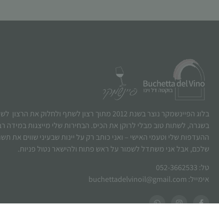
בלוג הפיינשמקר נוצר בשנת 2012 מתוך רצון לשתף ולחלוק את הרצו
בשגרה, לשתות טוב מבלי לרוקן את הכיס. הבחירות שלי מייצגות במידה ר
ההעדפות שלי וטעמי האישי – ואני כותב רק על יינות שבעיני שווים את תש
שלכם, אבל אני משתדל לשמור על ראש פתוח ולהישאר נטול פניות.
טל: 052-3662533
אימייל: buchettadelvinoil@gmail.com