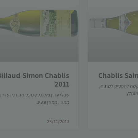
עשויות
להיעלם.
שיווקי
על ידי
שיתוף
תחומי
העניין
וההתנהגות
שלך בעת
Billaud-Simon Chablis
Chablis Sain
ביקורך
2011
באתר,
קשה להפסיק לשתות,
תגדל
מומלץ
שבלי עדין ואלגנטי, מעט מודרני ועדיין
ההזדמנות
מאוד, מאוזן ונעים
לראות
תוכן
והצעות
23/11/2013
מותאמות
אישית.