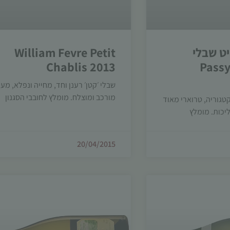
יט שבלי
William Fevre Petit
Chablis 2013
Passy
שבלי ׳קטן׳ רענן וחד, מחייה ונפלא, מע
הכרחי
מורכב ומוצלח. מומלץ לחובבי הסגנון
טגוריה, טרוארי מאוד
קובצי
יכות. מומלץ
Cookie
אלו אינם
אופציונליים.
20/04/2015
הם נדרשים
להפעלת
האתר.
סטטיסטיקות
כדי שנוכל
לשפר את