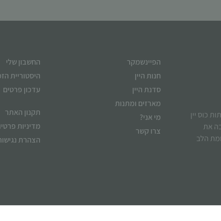
הפיינשמקר
החשבון שלי
חנות היין
היסטוריית הז
סדנת היין
עדכון פרטים
מארזים ומתנות
תקנון האתר
ן לשתות כוס יין
מי אני?
מדיניות פרטיו
בה את
צרו קשר
ומת הלב
הצהרת נגישות