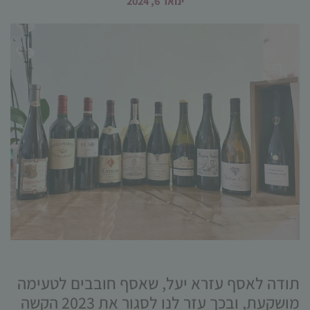
ינואר 6, 2024
הכרחי
קובצי
Cookie
אלו אינם
אופציונליים.
הם נדרשים
להפעלת
האתר.
סטטיסטיקות
תודה לאסף עזרא יעל, שאסף חובבים לטעימה
כדי שנוכל
מושקעת, ובכך עזר לנו לסגור את 2023 הקשה
לשפר את