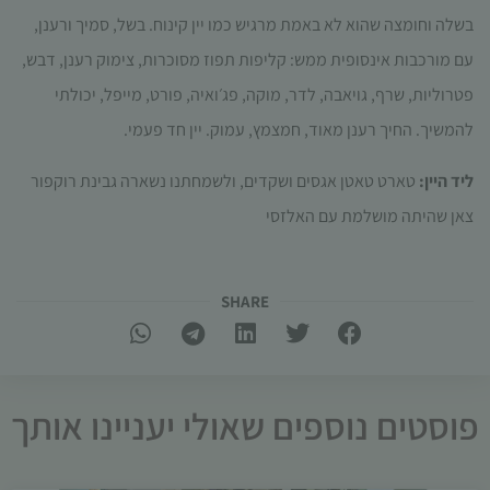
בשלה וחומצה שהוא לא באמת מרגיש כמו יין קינוח. בשל
,
סמיך ורענן
,
עם
מורכבות אינסופית ממש
:
קליפות תפוז מסוכרות
,
צימוק רענן
,
דבש
,
פטרוליות
,
שרף
,
גויאבה
,
לדר
,
מוקה
,
פג׳ואיה
,
פורט
,
מייפל, יכולתי
להמשיך
.
החיך רענן מאוד
,
חמצמץ
,
עמוק
.
יין חד פעמי
.
ליד היין:
טארט טאטן אגסים ושקדים, ולשמחתנו נשארה גבינת רוקפור
צאן שהיתה מושלמת עם האלזסי
SHARE​
פוסטים נוספים שאולי יעניינו אותך