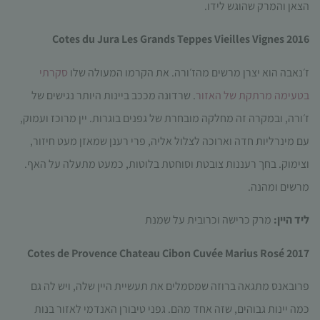
הצאן והמרק שהוגש לידו.
2016 Cotes du Jura Les Grands Teppes Vieilles Vignes
ז׳נאבה הוא יצרן מרשים מהז׳ורה. את הקרמו המעולה שלו
סקרתי
בטעימה מרתקת של האזור
. שרדונה מככב ביינות היותר נגישים של
ז׳ורה, ובמקרה זה מחלקה מובחרת של גפנים בוגרות. יין מרוכז ועמוק,
עם מינרליות חדה וארוכה לצלול אליה, פרי רענן שמאזן מעט חיזור,
וצימוק. בחך רעננות צובטת וסוחטת בלוטות, כמעט מתעלה על האף.
מרשים ומהנה.
ליד היין:
מרק כרישה וכרובית על שמנת
Cotes de Provence Chateau Cibon Cuvée Marius Rosé 2017
פרובאנס מתגאה ברוזה שמסמלים את תעשיית היין שלה, ויש לה גם
כמה יינות גבוהים, שזה אחד מהם. גפני טיבורן האנדמי לאזור בנות