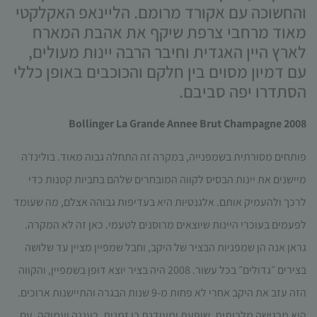
והחשוכה עם אקורד מרומם. הליינאפ האקלקטי
תפקוד האתר
ומבנהו,
מאוד מרחבי צרפת שיקף את אהבת המארח
בהתבסס על
לארץ היין האגדית וחיבר הרבה יינות מעולים,
אופן השימוש
עם דמיון מסוים בין חלקם והכוכבים באופן כללי
באתר.
הסתדרו יפה סביבם.
חוויית
2008 Bollinger La Grande Annee Brut Champagne
משתמש
כדי שהאתר
פותחים מסורתית בשמפנייה, במקרה זה התחלה גבוה מאוד. בולינז׳ה
שלנו יעבוד
בצורה
מיישנים את יינות הבסיס לקווה המובחרים שלהם בחביות קטנות כדי
מיטבית
לרכך ולהעמיק אותם. אלגנטיות היא בעדיפות גבוהה אצלם, מה שעומד
במהלך
ביקורך. אם
לפעמים בעוכרי היינות שיוצאים מרוסנים לטעמי. כאן זה לא המקרה.
תסרב/י
גראן אנה הן שמפניות הבציר של היקב, וחבל שמפיין מציין עד שלושה
לקובצי
Cookie
בצירים ״גדולים״ בכל עשור. 2008 היה בציר יוצא דופן בשמפיין, והקווה
אלו, חלק
הזה עזב את היקב אחרי לא פחות מ-9 שנות הבגרה והתיישנות ארוכים.
מהפונקציות
באתר
היא מרגישה מלכותית, שופעת ומעודנת בו זמנית, רעננה ועמוקה, עם