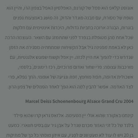
אוגוסט קלאפ הוא סמל של קורנס, האפלסיון האפל בצפון הרו, והיין הוא
מופת של מסורת, עם מבנה מוגדר והדוק. זה מושג באמצעות גפנים
בוגרות, הבגרה ארוכה בחביות גדולות, היכרות אינטימית עם חלקות
שכל אחת מהן מטופלת בנפרד לפני שתתמזג עם השאר. העוצמה הרכה
כאן לא באמת מפגינה גיל אבל הקשיחות שמתחתיה מסגירה את הזמן
שנדרש כדי להפוך את היין לכזה. יין אפל וקשוח שפוגש אלגנטיות, עם
מורכבות עצומה: פרי שחור ואדום מרוכזים, רכז רימונים, בלסמי,
אשכולית אדומה, תפוז מוחמץ, זפת ונגיעה של אוממי. החך נפלא, פרי
לצד האדמה. אפשר להבין למה הוא הפך לאחד הסמלים של צפון הרון.
Marcel Deiss Schoenenbourg Alsace Grand Cru 2004
קינחנו באקורד שהוא אולי יין הטעימה. אלזאס גראן קרו שהוא פילד
בלנד של כל זני האזור מכרם שגדל על אבן גיר עם בסיס חווארי. כמעט
בן 20 ויש לו עוד לא מעט שנים לפניו, עם איזון מופתי כל כך של מתיקות