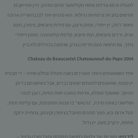
למעלה מ-60 וגדלות פחות מקילומטר מהים התיכון. היין מתיישן 10
חודשים בחביות צרפתיות גדולות. הוא מרגיש יותר לבן בהשרייה ארוכה
מאשר רוזה, יין ייחודי, עמוק ורענן, עם פירות מיובשים, ציפורן, מעט
אניס, ורדים מיובשים, תות מיובש, קליפת קלמנטינה. מאוזן וייחודי
בחיך, עם תחושה מעט חריפה בגרון, שנפוצה בכהילים ולא ביין.
Chateau de Beaucastel Chateauneuf-du-Pape 2004
אחד השאטונפים היותר מוערכים בשנה מעולה ובחלון שתיה – די מבטיח
יין מנצח. שאטונפים לפעמים יוצאים כבדים, אבל בשיאם הם בדיוק
ההיפך. שאטונף מופלא, אדמתי בואכה חוות החיות, רענן לגמרי
ושלישוני באותה מידה, ״גרנאשי״ ברעננות והחמיצות, עם קליפת תפוז,
פטל אדום יבש, פונץ׳ תפוזים מתובל בציפורן וקינמון, צמחייה ירוקה
מתחת, ירקרק מעט. יין גדול.
ליד היין:
פטריות יער צלויות בחמאה מזוקקת ומעל פונדו גרוייר –