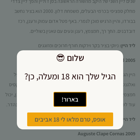
שנים ליין השני של היקב מהשורה הראשונה בסן ז׳וליין והפך ליין צדדי
מחלק ספציפי בכרמי הבעלים, משפחת דלון. 2000 הוא בציר נחשב
בבורדו, והיין הרגיש מוכן לגמרי. באף פטל אדום עמוק ורענן, רכז
דובדבנים. החך רך, חמצמץ, רענן ונעים עם טאנין בשוליים.
ליד היין:
ניוקי בציר בקר וירקות חורף חרוכים ומזוגגים
שלום
😎
Cosse Maisonneuve Le Sid 2005
הגיל שלך הוא 18 ומעלה, כן?
היין הגבוה של היקב מקאהור בעל היינות האלגנטיים היה רענן, אפל
ואלגנטי, עם לא מעט ברט שהשתלב בפרופיל האפל. פטל שחור וקסיס
חמצמץ, נימים חייתיים בתוך אדמה לחה ירקרקה. החיך טאני ורענן, יכול
בארור!
עוד לשכב כמה שנים, ברט יותר נוכח ומשתלב בריכוז של הכל. יין נהדר.
אופס, טרם מלאו לי 18 אביבים
ליד היין:
צלעות טלה במשרה בורגון, חרדל דיז׳ון וריבת שזיפים
Auguste Clape Cornas 2009