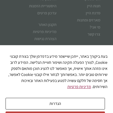
חנות היין
היסטוריית הזמנות
סדנת היין
עדכון פרטים
מארזים ומתנות
תקנון האתר
מי אני?
מדיניות פרטיות
צרו קשר
הצהרת נגישות
איך אוכל לעזור?
בעת ביקורך באתר, ייתכן שיישמר מידע בדפדפן שלך בצורת קובצי
Cookie, לצורך הפעלה תקינה ושיפור חוויית הגלישה. המידע לרוב
אינו מזהה אותך אישית, אך מאפשר לנו להציג תוכן מותאם ולספק
שירותים טובים יותר. באפשרותך לבחור אילו קובצי Cookie לאפשר,
אך חסימה של חלקם עשויה לפגוע בפעילות האתר ובאיכות
השירותים.
מדיניות פרטיות
הגדרות
שליחה