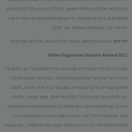
עשויות
מבנה תפור ואלגנטיות חסרת מאמץ. הגדולה כאן היא בקלילות ובעומק
להיעלם.
שמשתלבים, בעזרת מוס סופר מדויק שמתחתיו חומציות מעוררת אבל
לא יותר מדי, שממשיכה בסיומת. אכן ״גראן״.
שיווקי
על ידי
ליד היין:
גבינות צאן ממשק יעקבס, סלט בוראטה, סלט שורשים חורפי
שיתוף
תחומי
Didier Dagueneau Buisson-Renard 2011
העניין
וההתנהגות
שלך בעת
סוביניון בלאן מתיישן הוא חיה קצת שונה שלא פוגשים בכל יום. זהו סינגל
ביקורך
ויניארד של יצרן בעל מוניטין מעמק הלואר, מעין פואי פומה גראן קרו
באתר,
תגדל
מחלקה שגדלה על קרקע עשירה באבן צור (בכל זאת ׳פומה׳), דוגמה
ההזדמנות
יפה לסוביניון בלאן גבוה בעל יכולת התיישנות. סמיך ומעודן, אלגנטי
לראות
תוכן
במידה, עם לא מעט חיזור באף שמשתלב במשמש מיובש ולימון משומר.
והצעות
החיך מודגש בהלימה לאף. יין מעניין שעדיין מרגיש גסטרונומי (יותר
מותאמות
אישית.
מתאים לאוכל ולא לבדו) וירוויח מליווי מנות עשירות יחסית – כמו גבינות