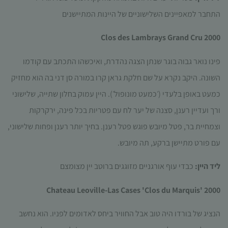
התחבר למאפיינים השלישוניים של היינות המתיישנים
Clos des Lambrays Grand Cru 2000
פינו נואר גבוה בוגר שנתן הצגה נהדרת, ואיכשהו התכתב עם קודמו
השונה. היקב נקרא על שם חלקת גראן קרו במורה סן דני בה הוא מחזיק
כמעט באופן בלעדי (׳כמעט מונופול׳). היין עמוק בחלון שתייה, שלישוני
ורך ועדיין רענן, סצנה של יער לח עם פטריות בכל פינה, ירקרקות
וצמחיית בר, פטל מיובש פוגש פטל רענן. בחיך יותר רענן ופחות שלישוני,
עם פורט מתיישן ברקע, תה מיובש.
ליד היין:
כבדי עוף אורגניים מזוגגים ברוטב יין מצומצם
Chateau Leoville-Las Cases 'Clos du Marquis' 2000
הנציג של בורדו היה טוב אבל החוויר ביחס לאדומים לפניו. הוא נחשב