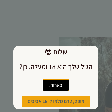
עשויות
להיעלם.
שיווקי
על ידי
שיתוף
תחומי
העניין
שלום
😎
וההתנהגות
שלך בעת
ביקורך
הגיל שלך הוא 18 ומעלה, כן?
באתר,
תגדל
ההזדמנות
לראות
בארור!
תוכן
והצעות
מותאמות
אופס, טרם מלאו לי 18 אביבים
אישית.