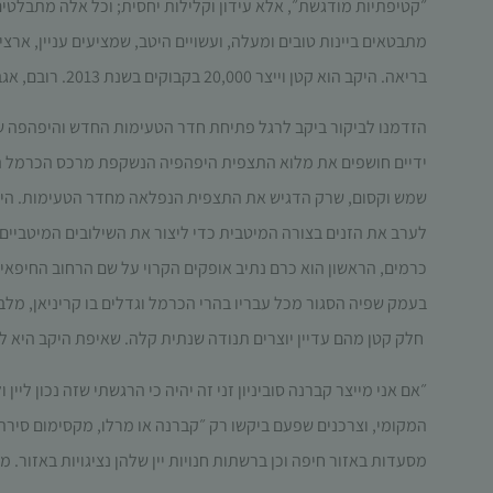
״קטיפתיות מודגשת״, אלא עידון וקלילות יחסית; וכל אלה מתבלטים
מתבטאים ביינות טובים ומעלה, ועשויים היטב, שמציעים עניין, ארצי
בריאה. היקב הוא קטן וייצר 20,000 בקבוקים בשנת 2013. רובם, אגב, בלנדים, וגם ביינות הזניים נמסכו זנים משלימים לזן הענבים הראשי.
הזדמנו לביקור ביקב לרגל פתיחת חדר הטעימות החדש והיפהפה ששוכ
ידיים חושפים את מלוא התצפית היפהפיה הנשקפת מרכס הכרמל המערבי
שמש וקסום, שרק הדגיש את התצפית הנפלאה מחדר הטעימות. היינן
לערב את הזנים בצורה המיטבית כדי ליצור את השילובים המיטביים 
כרמים, הראשון הוא כרם נתיב אופקים הקרוי על שם הרחוב החיפאי ש
בעמק שפיה הסגור מכל עבריו בהרי הכרמל וגדלים בו קריניאן, מלב
חלק קטן מהם עדיין יוצרים תנודה שנתית קלה. שאיפת היקב היא להשי
״אם אני מייצר קברנה סוביניון זני זה יהיה כי הרגשתי שזה נכון ליי
המקומי, וצרכנים שפעם ביקשו רק ״קברנה או מרלו, מקסימום סירה״
מסעדות באזור חיפה וכן ברשתות חנויות יין שלהן נציגויות באזור.