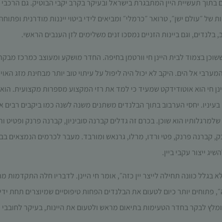
 בתוך תעשיית היין המתבגרת בישראל ובעיקר בקרב יקבי הבוטיק. גם הרכבי ה
תפקוד האתר
ומבנהו,
ות של ״עולם ישן״, טרואר ״כרמלי״ ומביאים לידי ביטוי ייננות מודרנית ופתו
בהתבסס על
אופן השימוש
באתר.
ן בצמוד לבית היינן חי וורטמן בחיפה. החדר מושקע ומעוצב כמרכז מבקרים
 אל הים. היקב לא יכול היה ליפול על עיתוי טוב יותר מבחינת מזג האויר, 
חוויית
 חי הוא אוטודידקט שמעיד כי למד את רזי המקצוע מספרות מקצועית. הוא
משתמש
כדי שהאתר
בעיניו. יחסי הערבוב בתוך הבלנדים משתנים משנה לשנה כמו ביקבים רבים א
שלנו יעבוד
למרגלותיו הוא שוכן. בכרם זה גדלים קברנה סוביניון, קברנה פרנק ופטיט ור
בצורה
מיטבית
ק, קברנה פרנק, פטי ורדו, מרלו, גרנאש ומורבד. מעבר לכרמים הנמצאים בבע
במהלך
ג ייצור עקבי ביין.
ביקורך. אם
תסרב/י
ן ולא בגלל כוונה תחילה לייצר יין כזה״, אומר חי היינן. לדבריו חלה התקדמות 
לקובצי
Cookie
, פתוחים יותר כיום לטעום את הבלנדים הפחות טיפוסיים שמיוצרים תחת ידיו
אלו, חלק
 מומלץ לבקר בחדר הטעימות בתיאום מראש ולטעום את היינות, בעיקר לחובבי 
מהפונקציות
באתר