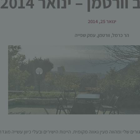
ורטמן – ינואר 2014
ינואר 25, 2014
הר כרמל
,
וורטמן
,
עמק שפייה
הכרחי
קובצי
Cookie
אלו אינם
אופציונליים.
הם נדרשים
להפעלת
האתר.
סטטיסטיקות
כדי שנוכל
ים שלי ומהווה מעין גאווה מקומית. היינות הישירים ובעלי כיוון עשייה מוגדר
לשפר את