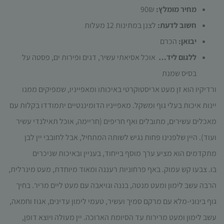
תפקוד האתר
מחיר מומלץ:
90₪
ומבנהו,
חשוב לדעת:
לצנן במתינות 12 מעלות
בהתבסס על
אופן השימוש
יבואן:
הכרם
באתר.
ללגום ליד…
אוכל אסיאתי עשיר, דגים ופירות ים, פסטה על
בסיס שמנת
חוויית
ורדיקיו הוא זן מעט אריסטוקרטי באיכותו ומאפייניו, שמפיקים ממנו
משתמש
כדי שהאתר
יינות איכות בעלי גוף ומשקל. מאפייניו הדומיננטיים יתמודדו בקלות עם
שלנו יעבוד
מאכלים עשירים, מתובלים ואף חריפים (חריימה, אוכל תאילנדי עשיר
בצורה
מיטבית
ועוד). היין שלפנינו פחות נגיש לשותה המתחיל, אבל לחובבי יין לבן
במהלך
מתקדמים הוא מציע ערך מוסף בייחוד, בעניין ובאיכות שניכרים
ביקורך. אם
תסרב/י
בו. צבעו קש עמוק. באף פרחוניות רעננה ומאוד מיוחדת, מעט מינרלית,
לקובצי
הרבה עשב לימון ומעט מנטה, בננה וגויאבה עם מעט ליים מריר. בחיך
Cookie
אלו, חלק
גוף בינוני-מלא עם מרקם סמיך ועשיר, טעמי לימון עדינים, אגוז וחמאה,
מהפונקציות
עשב לימון ומעט מרירות עד הסיומת הארוכה. יין מעולה ויוצא דופן,
באתר