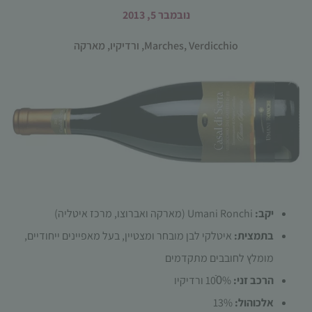
נובמבר 5, 2013
Verdicchio
,
Marches
,
ורדיקיו
,
מארקה
הכרחי
קובצי
Cookie
אלו אינם
אופציונליים.
הם נדרשים
להפעלת
יקב:
Umani Ronchi (מארקה ואברוצו, מרכז איטליה)
האתר.
בתמצית:
איטלקי לבן מובחר ומצטיין, בעל מאפיינים ייחודיים,
מומלץ לחובבים מתקדמים
סטטיסטיקות
הרכב זני:
100ֿ% ורדיקיו
כדי שנוכל
אלכוהול:
13%
לשפר את