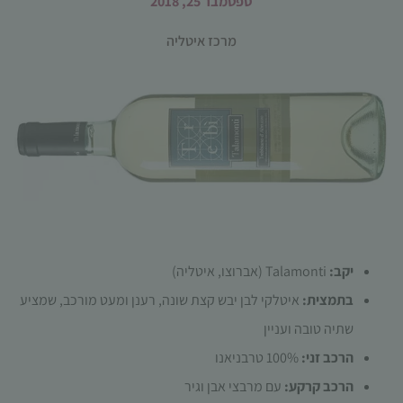
ספטמבר 25, 2018
מרכז איטליה
הכרחי
קובצי
Cookie
אלו אינם
אופציונליים.
הם נדרשים
יקב:
Talamonti (אברוצו, איטליה)
להפעלת
האתר.
בתמצית:
איטלקי לבן יבש קצת שונה, רענן ומעט מורכב, שמציע
שתיה טובה ועניין
סטטיסטיקות
הרכב זני:
100% טרבניאנו
כדי שנוכל
הרכב קרקע:
עם מרבצי אבן וגיר
לשפר את