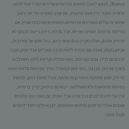
עשויות
Bianco), הנפוץ לאורך החופים הדרומיים של הים האדריאטי לכיוון
להיעלם.
תחתית המגף. היין מעט מתעתע, עם שפע מאפייני פרי טרי רענן
שמסביבו עולים מאפיינים אדמתיים המוסיפים מורכבות ועניין. אם
שיווקי
מליחות מרומזת (שאינה שכיחה אבל גם לא נדירה ביינות לבנים) לא
על ידי
תרתיע אתכם, תגלו כאן יין נעים ועשוי היטב, בעל שמץ של מורכבות,
שיתוף
תחומי
שניחן בקסם, מבנה טוב ויכולת ללוות הרבה מאכלים אבל יספק חובבי
העניין
לבנים גם לבדו. צבעו קש זהוב. באף פומלה וקליפת לימון משתלבות
וההתנהגות
שלך בעת
בשרף אורנים, אבן צור, נימי עשן וקמומיל. החיך עם נימה מלוחה ומעט
ביקורך
מרירה, שמץ מתיקות והמורכבות מהאף, והכל מאוגד היטב וממשיך
באתר,
תגדל
בסיומת מתמשכת ולא משתלטת. יין מרווה צימאון, פריך ברמיזה,
ההזדמנות
אידיאלי לדגים לבנים בכל צורה אבל ישתלב גם באפריטיף מלוחים
לראות
תוכן
וענבים ואוכל קל מגוון (סלטים ומאזטים). לבן איטלקי ייחודי ליומיום
והצעות
וקצת מעבר.
מותאמות
אישית.