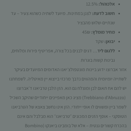
תפקוד האתר
אלכוהול:
12.5%
ומבנהו,
חשוב לדעת:
לצנן במתינות. מיועד לשתיה כשהוא צעיר – עד
בהתבסס על
אופן השימוש
שנתיים-שלוש מהבציר
באתר.
מחיר מומלץ:
45₪
יבואן:
שקד
חוויית
ללגום ליד
… דגים לבנים בכל צורה, אפריטיף פירות ומלוחים,
משתמש
גבינות קשות בוגרות
כדי שהאתר
שלנו יעבוד
אזור אברוצו ידוע ביינות מונטפולצ׳יאנו האדומים המיועדים בעיקר
בצורה
לשתייה יומיומית והמהווים נדבך מרכזי בייצוא יין מאיטליה. לשמחתנו
מיטבית
במהלך
יש להם אח תאום לבן ומוצלח גם הוא. הזן הלבן טרביאנו ד׳אברוצו
ביקורך. אם
(Trebbiano d'Abruzzo) מציג כאן מאפיינים ייחודיים שהיקב השכיל
תסרב/י
לקובצי
לשמר ביין ומשווים לו אופי ייחודי. הזן אינו נחשב צאצא של הטרביאנו
Cookie
הטוסקני – אוסף הזנים המכונים ״טרביאנו״ הוא מבלבל והם אינם
אלו, חלק
מהפונקציות
בהכרח קשורים גנטית – אלא של בומבינו ביאנקו (Bombino
באתר