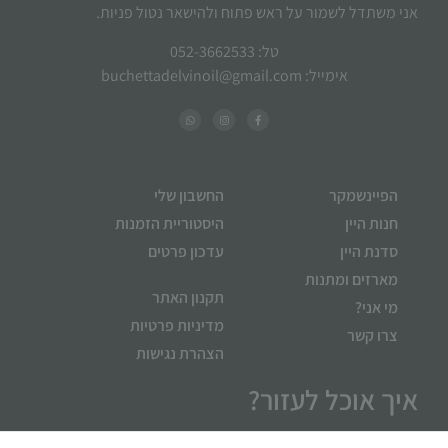
אני משתדל לשמור על ראש פתוח ולהישאר נטול פניות.
טל: 052-3662533
אימייל: buchettadelvinoil@gmail.com
הפיינשמקר
החשבון שלי
חנות היין
היסטוריית הזמנות
סדנת היין
עדכון פרטים
מארזים ומתנות
תקנון האתר
מי אני?
מדיניות פרטיות
צרו קשר
הצהרת נגישות
איך אוכל לעזור?