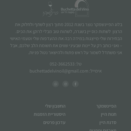
עשויות
להיעלם.
בלוג הפיינשמקר נוצר בשנת 2012 מתוך רצון לשתף ולחלוק את
שיווקי
הרצון לשתות כוס יין בשגרה, לשתות טוב מבלי לרוקן את הכיס.
על ידי
הבחירות שלי מייצגות במידה רבה את ההעדפות שלי וטעמי האישי
שיתוף
– ואני כותב רק על יינות שבעיני שווים את תשומת הלב שלכם, אבל
תחומי
אני משתדל לשמור על ראש פתוח ולהישאר נטול פניות.
העניין
וההתנהגות
טל: 052-3662533
שלך בעת
אימייל: buchettadelvinoil@gmail.com
ביקורך
באתר,
תגדל
ההזדמנות
לראות
תוכן
הפיינשמקר
החשבון שלי
והצעות
חנות היין
היסטוריית הזמנות
מותאמות
סדנת היין
עדכון פרטים
אישית.
מארזים ומתנות