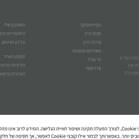
הפיינשמקר
החשבון שלי
חנות היין
היסטוריית הז
סדנת היין
עדכון פרטים
מארזים ומתנות
תקנון האתר
ן לשתות כוס יין
מי אני?
מדיניות פרטיו
בה את
צרו קשר
ומת הלב
הצהרת נגישות
בעת ביקורך באתר, ייתכן שיישמר מידע בדפדפן שלך בצורת קובצי Cookie, לצורך הפעלה תקינה ושיפור חוויית הגלישה. המידע לרוב אינו מ
אותך אישית, אך מאפשר לנו להציג תוכן מותאם ולספק שירותים טובים יותר. באפשרותך לבחור אילו קובצי Cookie לאפשר, אך חסימה ש