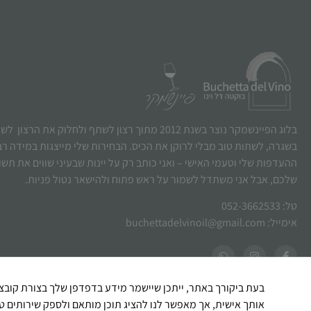
בלוג הפיינשמקר נוצר בשנת 2012 מתוך רצון לשתף ולחלוק את הרצו
בשגרה, לשתות טוב מבלי לרוקן את הכיס. הבחירות שלי מייצגות במידה ר
ההעדפות שלי וטעמי האישי – ואני כותב רק על יינות שבעיני שווים את תש
שלכם, אבל אני משתדל לשמור על ראש פתוח ולהישאר נטול פניות.
טל: 052-3662533
אימייל: buchettadelvinoil@gmail.com