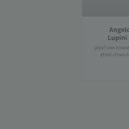
Angelo
Lupini
שהופכת אותו לעמוק,
הכרחי
ה מעולה. מומלץ
קובצי
Cookie
אלו אינם
אופציונליים.
הם נדרשים
להפעלת
האתר.
סטטיסטיקות
כדי שנוכל
לשפר את