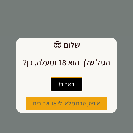
תפקוד האתר
ומבנהו,
בהתבסס על
אופן השימוש
באתר.
שלום
😎
חוויית
משתמש
הגיל שלך הוא 18 ומעלה, כן?
כדי שהאתר
שלנו יעבוד
בצורה
מיטבית
בארור!
במהלך
ביקורך. אם
תסרב/י
אופס, טרם מלאו לי 18 אביבים
לקובצי
Cookie
אלו, חלק
מהפונקציות
באתר