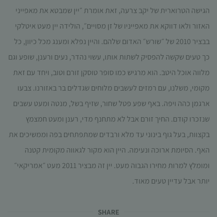
תפקוד האתר
הגישה הטרוארית של יקב צרעה, זאת אומרת ״יין שמבטא את מאפייני
ומבנהו,
האזור ולאו דווקא את מאפייניו של זן מסויים״, הולידה יין מעט איטלקי
בהתבסס על
אופן השימוש
בבציר 2010 של ״שורש״ האדום שלהם. והיין נפלא ומענג מכל כיוון, כל
באתר.
כך טעים שקשה להפסיק לשתות אותו, עשוי נהדר, נעים ורענן, שופע וגם
מלווה אוכל היטב. הוא מרגיש כמו סופר טוסקן זורם וטוב, ויחד עם זאת
חוויית
מקומי, משלנו, עם רמזים לעשבים מלוחים שגדלים בר באזורנו. צבעו
משתמש
כדי שהאתר
ארגמן כהה ויפה. באף שפע פטל שחור, שזיף בשל, מנטה ומעט עשבים
שלנו יעבוד
שנזכרו קודם. החיך זורם אבל לא מתחנף מדי, רענן ומעט חמצמץ
בצורה
מיטבית
בקצוות, בעל גוף בינוני עד מלא ורבדים שמתפתחים בפה וממשיכים את
במהלך
האף. הסיומת ארוכה ונעימה. היין הוא מקור לגאווה מקומית קטנה
ביקורך. אם
תסרב/י
ומומלץ למרות מחירו הגבוה מעט. יין זה מבציר 2011 מעט ״אמריקאי״
לקובצי
יותר אבל עדיין טעים מאוד.
Cookie
אלו, חלק
מהפונקציות
SHARE​
באתר