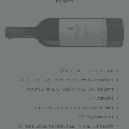
הרי יהודה
הכרחי
קובצי
Cookie
אלו אינם
יקב:
צרעה (הרי יהודה, ישראל)
אופציונליים.
בתמצית:
בלנד ישראלי עילי מצטיין, טעים ומענג. מומלץ
הם נדרשים
להפעלת
הרכב זני:
80% קברנה סוביניון, 17% סירה, 3% מרלו
האתר.
אלכוהול:
14.5%
חשוב לדעת:
לאוורר לפחות שעה לפני השתיה
סטטיסטיקות
מחיר מומלץ:
125₪
כדי שנוכל
ללגום ליד…
פסטות רעננות, בשרים איכותיים, פשטידות
לשפר את