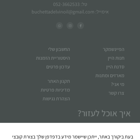
טל: 052-3662533
אימייל: buchettadelvinoil@gmail.com
הפיינשמקר
החשבון שלי
חנות היין
היסטוריית הזמנות
סדנת היין
עדכון פרטים
מארזים ומתנות
תקנון האתר
מי אני?
מדיניות פרטיות
צרו קשר
הצהרת נגישות
איך אוכל לעזור?
בעת ביקורך באתר, ייתכן שיישמר מידע בדפדפן שלך בצורת קובצי