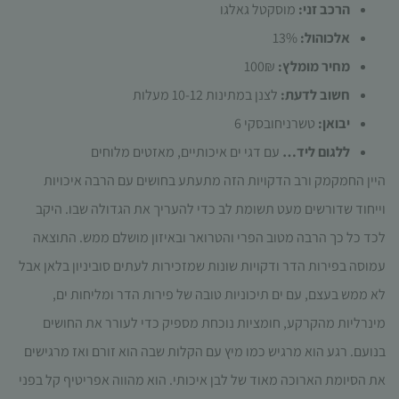
הרכב זני:
מוסקטל גאלגו
תפקוד האתר
ומבנהו,
אלכוהול:
13%
בהתבסס על
מחיר מומלץ:
100₪
אופן השימוש
באתר.
חשוב לדעת:
לצנן במתינות 10-12 מעלות
יבואן:
טשרניחובסקי 6
חוויית
ללגום ליד…
עם דגי ים איכותיים, מאזטים מלוחים
משתמש
היין החמקמק ורב הדקויות הזה מתעתע בחושים עם הרבה איכויות
כדי שהאתר
שלנו יעבוד
וייחוד שדורשים מעט תשומת לב כדי להעריך את הגדולה שבו. היקב
בצורה
לכד כל כך הרבה מטוב הפרי והטרואר ובאיזון מושלם ממש. התוצאה
מיטבית
במהלך
עמוסה בפירות הדר ודקויות שונות שמזכירות לעתים סוביניון בלאן אבל
ביקורך. אם
לא ממש בעצם, עם ים תיכוניות טובה של פירות הדר ומליחות ים,
תסרב/י
לקובצי
מינרליות מהקרקע, חומציות נוכחת מספיק כדי לעורר את החושים
Cookie
בנועם. רגע הוא מרגיש כמו מיץ עם הקלות שבה הוא זורם ואז מרגישים
אלו, חלק
מהפונקציות
את הסיומת הארוכה מאוד של לבן איכותי. הוא מהווה אפריטיף קל בפני
באתר