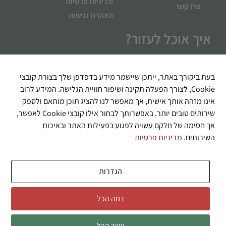
מדיניות פרטיות
צרו קשר
הצהרת נגישות
איך אוכל לעזור?
בעת ביקורך באתר, ייתכן שיישמר מידע בדפדפן שלך בצורת קובצי
Cookie, לצורך הפעלה תקינה ושיפור חוויית הגלישה. המידע לרוב
אינו מזהה אותך אישית, אך מאפשר לנו להציג תוכן מותאם ולספק
שירותים טובים יותר. באפשרותך לבחור אילו קובצי Cookie לאפשר,
אך חסימה של חלקם עשויה לפגוע בפעילות האתר ובאיכות
השירותים.
מדיניות פרטיות
שליחה
הגדרות
דחה הכל
© 2026 כל הזכויות שמורות לבוקטה דל וינו
אזהרה: מכיל אלכוהול - מומלץ להמנע משתיה מופרזת
אשר הכל