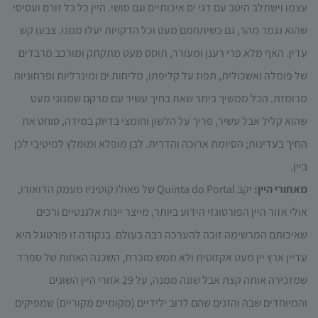
עצמו וישתלב היטב עם דגי ים איכותיים וגם סושי. היין כל כל זורם ועסיסי
עשויות
להיעלם.
שהוא נגמר מהר, גם כשיתחמם מעט וכל הדקויות יעלו ממנו. צבעו קש
עדין. האף מלא פרי רענן ומעורר, תוסס מעט מתקתק ומורכב מרבדים
שיווקי
של פומלה ואשכולית, תפוז על קליפתו, מליחות ים ומינרליות ופרחוניות
על ידי
מרומזת. הכל ממשיך ביתר שאת בחיך עשיר עם מרקם שמנוני מעט
שיתוף
תחומי
שהוא קליל אבל עשיר, פריך על הלשון וחומצי בדיוק במידה, סוחט את
העניין
החיך בעדינות; הסיומת ארוכה והדרית. לבן מופלא ומומלץ למיטיבי לכן
וההתנהגות
שלך בעת
ביין.
ביקורך
מאחורי היין:
יקב Quinta do Portal של פאולו קוטיניו מעמק הדואורו,
באתר,
תגדל
אולי אזור היין הפורטוגזי הידוע ביותר, מייצר יינות אלגנטיים ורכים
ההזדמנות
שאיכותם המרשימה זוכה להערכה רבה בעולם. בנקודה זו פורטוגל היא
לראות
תוכן
עדיין ארץ יין מעט אקזוטית ולא ממש מוכרת, השכנה האחות של ספרד
והצעות
שמזכירה אותה קצת אבל שונה ממנה, על 29 אזורי היין השונים
מותאמות
אישית.
והמיוחדים שבה והזנים שהם לרוב ילידיים (מקומיים מקוריים) שמפיקים