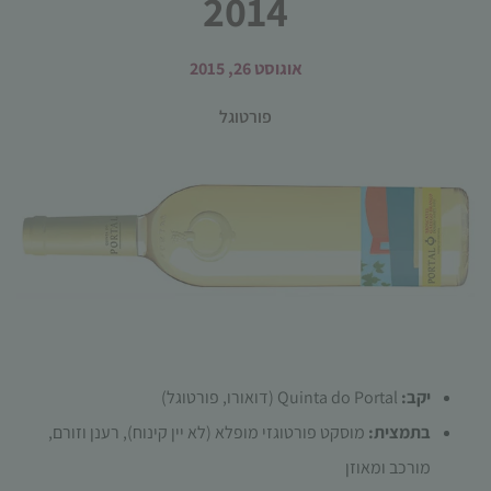
2014
אוגוסט 26, 2015
פורטוגל
הכרחי
קובצי
Cookie
אלו אינם
אופציונליים.
הם נדרשים
להפעלת
האתר.
יקב:
Quinta do Portal (דואורו, פורטוגל)
בתמצית:
מוסקט פורטוגזי מופלא (לא יין קינוח), רענן וזורם,
סטטיסטיקות
כדי שנוכל
מורכב ומאוזן
לשפר את