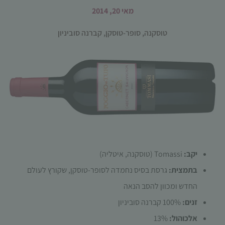
מאי 20, 2014
טוסקנה
,
סופר-טוסקן
,
קברנה סוביניון
הכרחי
קובצי
Cookie
אלו אינם
אופציונליים.
הם נדרשים
להפעלת
יקב:
Tomassi (טוסקנה, איטליה)
האתר.
בתמצית:
גרסת בסיס נחמדה לסופר-טוסקן, שקורץ לעולם
החדש ומכוון להסב הנאה
סטטיסטיקות
זנים:
100% קברנה סוביניון
כדי שנוכל
אלכוהול:
13%
לשפר את