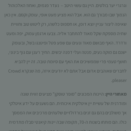
עשויות
וגרגרי יער בולטים. היין גם עשוי היטב – נעדר פגמים, ואחוז האלכוהול
להיעלם.
הנמוך שבו מבורך גם הוא. אבל הוא מציע מעט אופי, עומק וקסם. אין כאן
שאיפה ליצור עניין יוצא דופן, או חספוס כלשהו, רק ליטוש טוב וחוויית
שיווקי
שתיה מספקת שקל מאוד להתחבר אליה. צבעו ארגמן עמוק, יפה ומעט
על ידי
שיתוף
ורדרד. האף מבושם מאוד ונעים עם שפע פטל ופיטנגו בשל, ובעומק
תחומי
ישנם גם מוקה נעים, מנטה ועלי דפנה יבשים. החיך רענן עם גוף בינוני,
העניין
וההתנהגות
חושף טעמי פרי שממשיכים את האף עם סיומת טובה. זה יין להביא
שלך בעת
לחברים שאוהבים אדום אבל אתם לא יודעים איזה, מה שנקרא Crowd
ביקורך
באתר,
pleaser.
תגדל
ההזדמנות
מאחורי היין:
היינות המכונים "סופר טוסקן" מציעים זווית שונה
לראות
ומודרנית של עשיית יין איטלקית איכותית. הם נשענים על ידע איטלקי
תוכן
והצעות
אך משולבים בהם גם זנים בורדולזיים שלעתים מרכיבים את הממסך
מותאמות
כולו. הם פותחו בשנות ה-70, תקופה שבה יינות קיאנטי סבלו מתדמית
אישית.