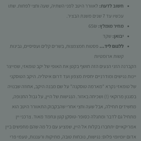
תפקוד האתר
חשוב לדעת:
לאוורר היטב לפני השתיה, שעה וחצי לפחות. שתו
ומבנהו,
עכשיו עד 7 שנים משנת הבציר.
בהתבסס על
אופן השימוש
מחיר מומלץ:
65₪
באתר.
יבואן:
שקד
ללגום ליד…
פסטות חמצמצות, בשרים קלים ועסיסיים, גבינות
חוויית
קשות ארומטיות
משתמש
כדי שהאתר
הקברנה הזני הנעים הזה חושף בקטן את האופי של יקב טומאזי, שמייצר
שלנו יעבוד
יינות נגישים ומודרניים יחסית מצפון ועד דרום איטליה. היקב הטוסקני
בצורה
מיטבית
של טומאזי נקרא "מארמה טוסקנה" על שם מבנה היקב, אחוזה שבנויה
במהלך
בסגנון מרוקאי (!) ושכיחה באזור. הנגישות של היין, על גבול החנופה,
ביקורך. אם
תסרב/י
מחשידים תחילה, אבל שעה וחצי אחרי שהבקבוק התאוורר היטב הוא
לקובצי
מתחיל גם לדבר ומתגלה כסופר-טוסקן קטן ונחמד מאוד. צרכני יין
Cookie
אלו, חלק
אמריקאיים יתחברו בקלות אל היין, שמציע עם כל מה שהם מחפשים ביין
מהפונקציות
אדום יומיומי פלוס: נגישות, נוכחות טובה, מתיקות ורעננות, טעמי פרי
באתר