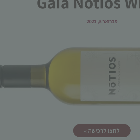
Gaia Notios W
פברואר 5, 2021
הכרחי
קובצי
Cookie
אלו אינם
אופציונליים.
הם נדרשים
להפעלת
האתר.
סטטיסטיקות
לחצו לרכישה »
כדי שנוכל
לשפר את