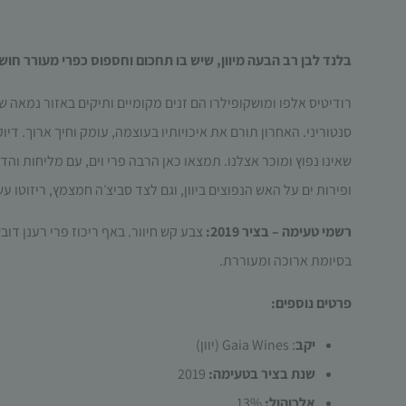
בלנד לבן רב הבעה מיוון, שיש בו תחכום וחספוס כפרי מעורר חושים
רודיטיס אלפו ומושקופילרו הם זנים מקומיים ותיקים באזור נמאה 
סנטוריני. האחרון תורם את איכויותיו בעוצמה, עומק וחיך ארוך. די
שאינו נפוץ ומוכר אצלנו. תמצאו כאן הרבה פרי וים, עם מליחות ו
ופירות ים על האש הנפוצים ביוון, וגם לצד סביצ׳ה חמצמץ, ריזוטו ע
רשמי טעימה – בציר 2019:
צבע קש חיוור
.
באף ריכוז פרי רענן דוב
בסיומת ארוכה ומעוררת
.
פרטים נוספים:
יקב
: Gaia Wines (יוון)
שנת בציר בטעימה:
2019
אלכוהול:
13%