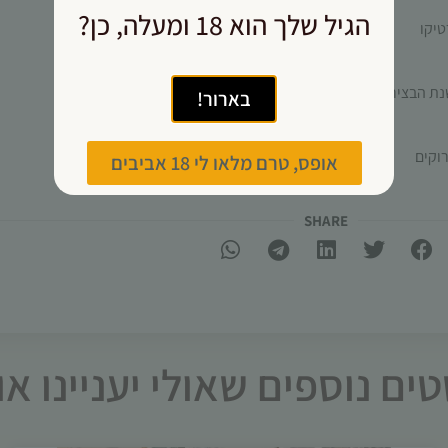
עשויות
הגיל שלך הוא 18 ומעלה, כן?
להיעלם.
בארור!
שיווקי
על ידי
שיתוף
וקים
אופס, טרם מלאו לי 18 אביבים
תחומי
העניין
וההתנהגות
SHARE​
שלך בעת
ביקורך
באתר,
תגדל
ההזדמנות
לראות
תוכן
ים נוספים שאולי יעניינו א
והצעות
מותאמות
אישית.