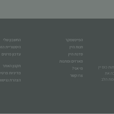
הפיינשמקר
החשבון שלי
חנות היין
היסטוריית הז
סדנת היין
עדכון פרטים
מארזים ומתנות
תקנון האתר
ן לשתות כוס יין
מי אני?
מדיניות פרטיו
בה את
צרו קשר
ומת הלב
הצהרת נגישות