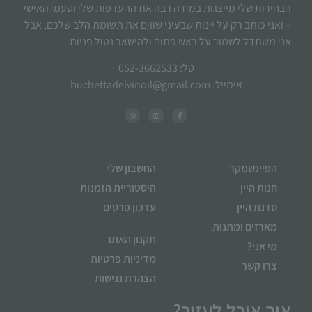
הבחירות שלי מייצגות במידה רבה את ההעדפות שלי וטעמי האישי
– ואני כותב רק על יינות שבעיני שווים את תשומת הלב שלכם, אבל
אני משתדל לשמור על ראש פתוח ולהישאר נטול פניות.
טל: 052-3662533
אימייל: buchettadelvinoil@gmail.com
הפיינשמקר
החשבון שלי
חנות היין
היסטוריית הזמנות
סדנת היין
עדכון פרטים
מארזים ומתנות
תקנון האתר
מי אני?
מדיניות פרטיות
צרו קשר
הצהרת נגישות
איך אוכל לעזור?