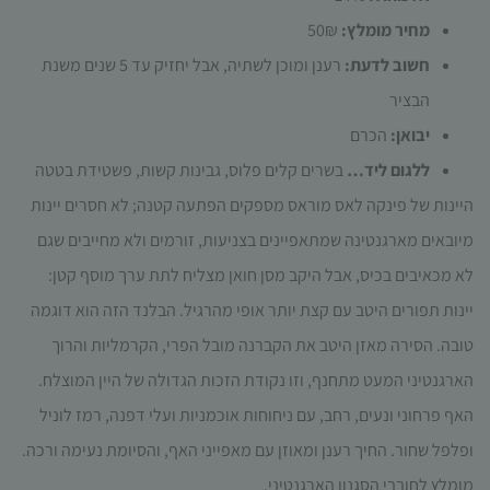
תפקוד האתר
מחיר מומלץ:
50₪
ומבנהו,
בהתבסס על
חשוב לדעת:
רענן ומוכן לשתיה, אבל יחזיק עד 5 שנים משנת
אופן השימוש
הבציר
באתר.
יבואן:
הכרם
ללגום ליד…
בשרים קלים פלוס, גבינות קשות, פשטידת בטטה
חוויית
משתמש
היינות של פינקה לאס מוראס מספקים הפתעה קטנה; לא חסרים יינות
כדי שהאתר
מיובאים מארגנטינה שמתאפיינים בצניעות, זורמים ולא מחייבים שגם
שלנו יעבוד
בצורה
לא מכאיבים בכיס, אבל היקב מסן חואן מצליח לתת ערך מוסף קטן:
מיטבית
יינות תפורים היטב עם קצת יותר אופי מהרגיל. הבלנד הזה הוא דוגמה
במהלך
ביקורך. אם
טובה. הסירה מאזן היטב את הקברנה מובל הפרי, הקרמליות והרוך
תסרב/י
הארגנטיני המעט מתחנף, וזו נקודת הזכות הגדולה של היין המוצלח.
לקובצי
Cookie
האף פרחוני ונעים, רחב, עם ניחוחות אוכמניות ועלי דפנה, רמז לוניל
אלו, חלק
ופלפל שחור. החיך רענן ומאוזן עם מאפייני האף, והסיומת נעימה ורכה.
מהפונקציות
באתר
מומלץ לחובבי הסגנון הארגנטיני.