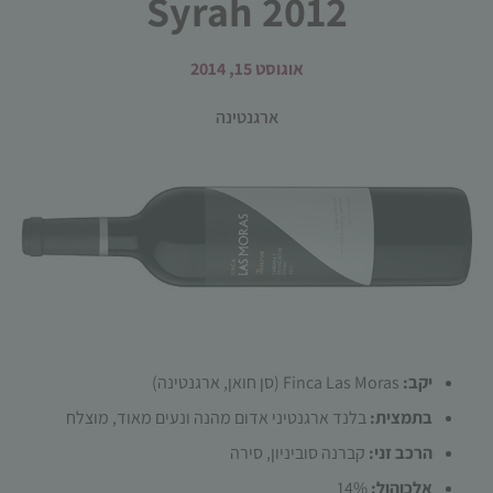
Syrah 2012
אוגוסט 15, 2014
ארגנטינה
הכרחי
קובצי
Cookie
אלו אינם
אופציונליים.
הם נדרשים
להפעלת
האתר.
יקב:
Finca Las Moras (סן חואן, ארגנטינה)
בתמצית:
בלנד ארגנטיני אדום מהנה ונעים מאוד, מוצלח
סטטיסטיקות
הרכב זני:
קברנה סוביניון, סירה
כדי שנוכל
לשפר את
אלכוהול:
14%