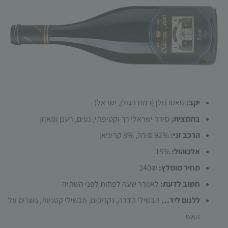
הכרחי
קובצי
יקב:
שאטו גולן (רמת הגולן, ישראל)
Cookie
בתמצית:
סירה ישראלי רך וקטיפתי, נעים, רענן ומאוזן
אלו אינם
אופציונליים.
הרכב זני:
92% סירה, 8% קריניאן
הם נדרשים
אלכוהול:
15%
להפעלת
האתר.
מחיר מומלץ:
140₪
חשוב לדעת:
לאוורר שעה לפחות לפני השתיה
ללגום ליד…
תבשילי קדרה, נקניקים, תבשילי קטניות, בשרים על
סטטיסטיקות
כדי שנוכל
האש
לשפר את