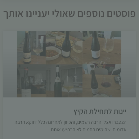
עשויות
פוסטים נוספים שאולי יעניינו אותך
להיעלם.
שיווקי
על ידי
שיתוף
תחומי
העניין
וההתנהגות
שלך בעת
ביקורך
באתר,
תגדל
ההזדמנות
לראות
יינות לתחילת הקיץ
תוכן
והצעות
הצטברו אצלי הרבה רשמים, והכיוון לאחרונה כלל דווקא הרבה
מותאמות
אדומים, שהימים החמים לא הרתיעו אותם.
אישית.