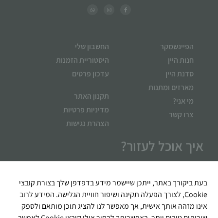
הפיינשמקר
החשבון שלי
חנות היין
היסטוריית הזמנות
סדנת היין
עדכון פרטים
מארזים ומתנות
תקנון האתר
מי אני?
מדיניות פרטיות
צרו קשר
הצהרת נגישות
איך אוכל לעזור?
בעת ביקורך באתר, ייתכן שיישמר מידע בדפדפן שלך בצורת קובצי
Cookie, לצורך הפעלה תקינה ושיפור חוויית הגלישה. המידע לרוב
אינו מזהה אותך אישית, אך מאפשר לנו להציג תוכן מותאם ולספק
שירותים טובים יותר. באפשרותך לבחור אילו קובצי Cookie לאפשר,