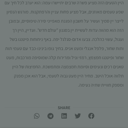
היין הטעים הזה מציע פשרה שרבים יתיישרו עמה: הוא יערב לכל חיך עם
תפקוד האתר
ומבנהו,
שפע טעמים מאוזנים, אבל מציע פחות עניין והרפתקנות. מורגש הנסיון
בהתבסס על
לייצר יין סמיך ועשיר על חשבון הפגנת מאפייני סירה טיפוסיים, ובמובן
אופן השימוש
באתר.
הזה הוא מהווה עדות לעשיית יין בסגנון "עולם חדש". ועדיין, היין רך
ועגול, עשוי כהלכה. צבעו אדום-סגלגל יפה. באף ניחוחות פיטנגו בשל
חוויית
ותות שחור, פלפל אנגלי ומעט אניס. בחיך גופו בינינו-כבד עם טעמי תות
משתמש
שחור ופיטנגו חמצמץ, רמזי וניל ומרירות קלה שמוסיפה מורכבות, מעט
כדי שהאתר
שלנו יעבוד
טאנים רכים ונעימים וסיומת חמצמצה ומתמשכת. החמיצות של היין
בצורה
תלווה אוכל היטב. מחיר היין מעט גבוה לטעמי, אבל הוא אכן מפנק
מיטבית
במהלך
ומספק חוויית שתיה נעימה.
ביקורך. אם
תסרב/י
לקובצי
Cookie
SHARE​
אלו, חלק
מהפונקציות
באתר