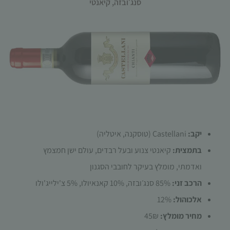
סנג׳ובזה
,
קיאנטי
הכרחי
קובצי
Cookie
אלו אינם
יקב:
Castellani (טוסקנה, איטליה)
אופציונליים.
הם נדרשים
בתמצית:
קיאנטי צנוע ובעל רבדים, עולם ישן חמצמץ
להפעלת
ואדמתי, מומלץ בעיקר לחובבי הסגנון
האתר.
הרכב זני:
85% סנג׳ובזה, 10% קאנאיולו, 5% צ'ילייג'ולו
אלכוהול:
12%
סטטיסטיקות
כדי שנוכל
מחיר מומלץ:
45₪
לשפר את