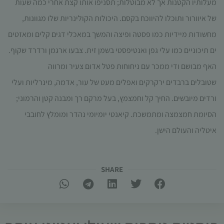
מעלותיו הקטנות אך לא מבוטלות; תסניפו אותו קצת אחרי כמה שעות
עשויות
להיעלם.
של איוורור ותוכלו להיווכח בקסם. היכולות הקולינריות שלו מגוונות,
מחשודות מיידיות כמו פסטה ופיצה והמשך במאכלי דגים קלים ומאזטים
ים תיכוניים כמו עלי גפן ואנטיפסטי בשמן זית. צבעו ארגמן ורדרד שקוף.
שיווקי
על ידי
האף מבושם ודי ממכר עם ניחוחות פטל אדום צעיר ומרווה
שיתוף
שטובלים ברבדים ירקרקים ואפלים מעט של עור, אדמה, מינרליות ועלי
תחומי
העניין
ורדים מיובשים. החיך קל וחמצמץ, בעל מרקם רך ומבנה קטן והרמוני;
וההתנהגות
הסיומת חמצמצה ומתמשכת. קיאנטי יומיומי נהדר ומומלץ לחובבי
שלך בעת
ביקורך
איטליה והעולם הישן.
באתר,
תגדל
ההזדמנות
לראות
SHARE​
תוכן
והצעות
מותאמות
אישית.