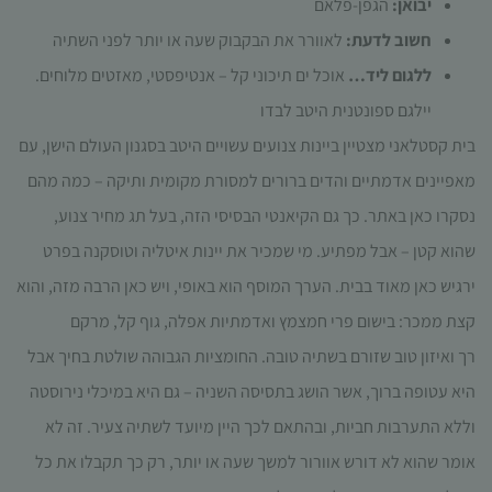
יבואן:
הגפן-פלאם
תפקוד האתר
ומבנהו,
חשוב לדעת:
לאוורר את הבקבוק שעה או יותר לפני השתיה
בהתבסס על
ללגום ליד…
אוכל ים תיכוני קל – אנטיפסטי, מאזטים מלוחים.
אופן השימוש
באתר.
יילגם ספונטנית היטב לבדו
בית קסטלאני מצטיין ביינות צנועים עשויים היטב בסגנון העולם הישן, עם
מאפיינים אדמתיים והדים ברורים למסורת מקומית ותיקה – כמה מהם
חוויית
משתמש
נסקרו כאן באתר. כך גם הקיאנטי הבסיסי הזה, בעל תג מחיר צנוע,
כדי שהאתר
שהוא קטן – אבל מפתיע. מי שמכיר את יינות איטליה וטוסקנה בפרט
שלנו יעבוד
בצורה
ירגיש כאן מאוד בבית. הערך המוסף הוא באופי, ויש כאן הרבה מזה, והוא
מיטבית
קצת ממכר: בישום פרי חמצמץ ואדמתיות אפלה, גוף קל, מרקם
במהלך
ביקורך. אם
רך ואיזון טוב שזורם בשתיה טובה. החומציות הגבוהה שולטת בחיך אבל
תסרב/י
לקובצי
היא עטופה ברוך, אשר הושג בתסיסה השניה – גם היא במיכלי נירוסטה
Cookie
וללא התערבות חביות, ובהתאם לכך היין מיועד לשתיה צעיר. זה לא
אלו, חלק
מהפונקציות
אומר שהוא לא דורש אוורור למשך שעה או יותר, רק כך תקבלו את כל
באתר