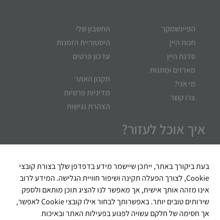
הפיינשמקר
החשבון שלי
חנות היין
היסטוריית הזמנות
סדנת היין
עדכון פרטים
מארזים ומתנות
תקנון האתר
מי אני?
מדיניות פרטיות
צרו קשר
הצהרת נגישות
איך אוכל לעזור?
בעת ביקורך באתר, ייתכן שיישמר מידע בדפדפן שלך בצורת קובצי
Cookie, לצורך הפעלה תקינה ושיפור חוויית הגלישה. המידע לרוב
אינו מזהה אותך אישית, אך מאפשר לנו להציג תוכן מותאם ולספק
שירותים טובים יותר. באפשרותך לבחור אילו קובצי Cookie לאפשר,
אך חסימה של חלקם עשויה לפגוע בפעילות האתר ובאיכות