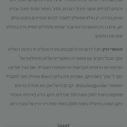
עשויות
ורמזים לפרחים ועשבי תיבול רעננים. החיך כאמור עסיסי מאוד ועדיין
להיעלם.
מאוזן במידה. יין נפלא שמומלץ לחובבי לבנים מצטיינים בסגנון עולם
ישן, שיש בו מין הטעם הנרכש עבור שותים מתחילים יחסית והיין בהחלט
שיווקי
על ידי
שווה את המאמץ.
שיתוף
תחומי
מאחורי היין:
חבל דרום טירול שבצפון-מזרח איטליה חי בזהות דואלית
העניין
עקב הגבול הקרוב עם אוסטריה והסטוריית שלטון מתחלפת של
וההתנהגות
שלך בעת
האימפריות הרומיות הקדושות וזו האוסטרו-הונגרית. שם העיר אפיאנו
ביקורך
הפך ל״אפן״ בשם היקב, ושם הזן פינו בלאן (Pinot Blanc) הפך למקביל
באתר,
תגדל
האוסטרי Weissburgunder. יקב סן מישל אפן הוא אגודת כורמים
ההזדמנות
שהוקמה בשנת 1907 ומונה 350 מגדלים. היקב נודע באיכותו והוכתר
לראות
תוכן
כיקב השנה באיטליה בשנת 2000 באחד ממדריכי היין של גמברו רוסו.
והצעות
מותאמות
אישית.
SHARE​