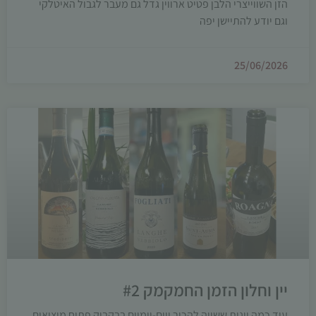
הזן השווייצרי הלבן פטיט ארווין גדל גם מעבר לגבול האיטלקי
וגם יודע להתיישן יפה
25/06/2026
יין וחלון הזמן החמקמק #2
עוד כמה יינות ששווה להכיר ויום-יומיים בבקבוק פתוח מוציאים