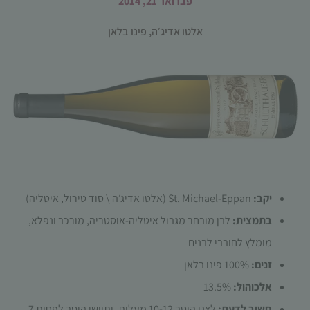
פברואר 21, 2014
אלטו אדיג׳ה
,
פינו בלאן
הכרחי
קובצי
Cookie
אלו אינם
אופציונליים.
הם נדרשים
יקב:
St. Michael-Eppan (אלטו אדיג׳ה \ סוד טירול, איטליה)
להפעלת
בתמצית:
לבן מובחר מגבול איטליה-אוסטריה, מורכב ונפלא,
האתר.
מומלץ לחובבי לבנים
זנים:
100% פינו בלאן
סטטיסטיקות
אלכוהול:
13.5%
כדי שנוכל
לשפר את
חשוב לדעת:
לצנן היטב 10-12 מעלות. יתיישן היטב לפחות 7