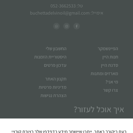
טל: 052-3662533
אימייל: buchettadelvinoil@gmail.com
הפיינשמקר
החשבון שלי
חנות היין
היסטוריית הזמנות
סדנת היין
עדכון פרטים
מארזים ומתנות
תקנון האתר
מי אני?
מדיניות פרטיות
צרו קשר
הצהרת נגישות
איך אוכל לעזור?
בעת ביקורך באתר, ייתכן שיישמר מידע בדפדפן שלך בצורת קובצי