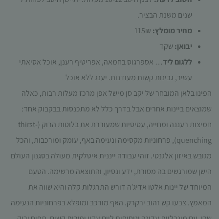
תפקוד האתר
שנים משנת הבציר.
ומבנהו,
בהתבסס על
מחיר מומלץ:
115₪
אופן השימוש
יבואן:
שקד
באתר.
ללגום ליד
… אספרגוס בחמאה, אפריטיף רענן, אוכל אסיאתי
עשיר, גבינות קשות מעודנות. יענג ללא אוכל
חוויית
משתמש
הפינו בלאן המובחר של יקב סן מישל אפן מרכז מעלות רבות, כאלה
כדי שהאתר
שמוצאים ביינות אחרים אבל בדרך כלל לא מתכנסות בבקבוק אחד:
שלנו יעבוד
בצורה
חמיצות רעננה ומחייה, עסיסיות שמעוררת את בלוטות הרוק (thirst-
מיטבית
quenching), פרחוניות מקסימה ונעימה באף, עומק ומורכבות, והכל
במהלך
ביקורך. אם
מגובש באיזון אלגנטי. זוהי עבודה ייננית איטלקית מעולה בסגנון העולם
תסרב/י
הישן שמורגשים בה מסורת, ידע ונסיון, והתוצאה מרשימה. הטעם
לקובצי
Cookie
המיוחד של יינות אלטו אדיג׳ה דורש התרגלות קלה והיא שווה את
אלו, חלק
המאמץ. צבעו קש זהוב ירקרק. האף מורכב ומופלא בפרחוניות הנעימה
מהפונקציות
באתר
שבו, עם מינרליות עדינה וניחוחות ליים עדין ופירות קשים, תפוח ירוק