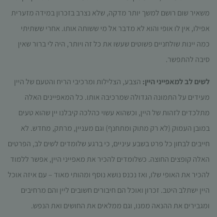
משאיר שום רושם למשך יותר מדקה, שלא נצרב בזכרון במידה מזערית
אפילו, אין לו אופי והוא לא מדבר אל מי ששותה אותו. אחרי ששתיתי
כמה יינות שולחניים פשוטים שעשו את כל זה ויותר, היה לי ברור שאין
סיבה להתפשר.
לשים לב למאפייני היין:
הצבע, הצלילות ומרכיבי הריח והטעם של היין
מעידים על התמונה הגדולה שמרכיבה אותו. כל המאפיינים האלה
מתלכדים לזהות של היין, וכשהוא עשוי כהלכה קיבלנו יין שהוא טעים
במובן העמוק (לא רק מתוק ומתחנף) וגם מעניין, מרתק, מחדש. לא
חייבים לבחון כל פרט בשבע עיניים, כי ברגע שלומדים לשים לב, הפרטים
האלה קופצים החוצה. כשלומדים להכיר את מאפייני היין, אפשר ללמוד
להכיר את האופי שלו, ואז נכנס נושא נוסף ומהותי מאוד – עם איזה אוכל
היין ישתלב היטב. זכרון ואוכל הם חיבורים חשובים ליין והם מרחיבים
ומגבירים את ההנאה ממנו, וגם ממלאים את החושים ואת הנפש.