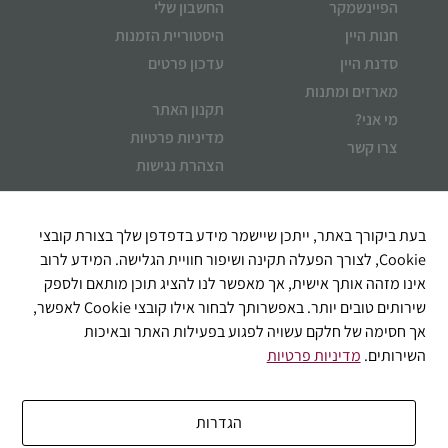
הפיינשמקר
החשבון שלי
חנות היין
היסטוריית הזמנות
סדנת היין
עדכון פרטים
מארזים ומתנות
תקנון האתר
מי אני?
מדיניות פרטיות
צרו קשר
הצהרת נגישות
איך אוכל לעזור?
בעת ביקורך באתר, ייתכן שיישמר מידע בדפדפן שלך בצורת קובצי
Cookie, לצורך הפעלה תקינה ושיפור חוויית הגלישה. המידע לרוב
אינו מזהה אותך אישית, אך מאפשר לנו להציג תוכן מותאם ולספק
שירותים טובים יותר. באפשרותך לבחור אילו קובצי Cookie לאפשר,
אך חסימה של חלקם עשויה לפגוע בפעילות האתר ובאיכות
השירותים.
מדיניות פרטיות
הגדרות