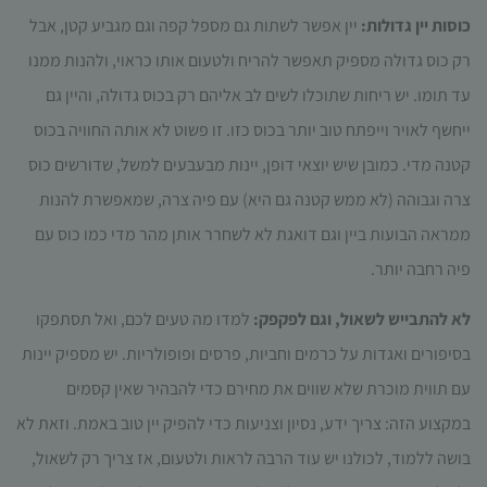
כוסות יין גדולות:
יין אפשר לשתות גם מספל קפה וגם מגביע קטן, אבל
רק כוס גדולה מספיק תאפשר להריח ולטעום אותו כראוי, ולהנות ממנו
עד תומו. יש ריחות שתוכלו לשים לב אליהם רק בכוס גדולה, והיין גם
ייחשף לאויר וייפתח טוב יותר בכוס כזו. זו פשוט לא אותה החוויה בכוס
קטנה מדי. כמובן שיש יוצאי דופן, יינות מבעבעים למשל, שדורשים כוס
צרה וגבוהה (לא ממש קטנה גם היא) עם פיה צרה, שמאפשרת להנות
ממראה הבועות ביין וגם דואגת לא לשחרר אותן מהר מדי כמו כוס עם
פיה רחבה יותר.
לא להתבייש לשאול, וגם לפקפק:
למדו מה טעים לכם, ואל תסתפקו
בסיפורים ואגדות על כרמים וחביות, פרסים ופופולריות. יש מספיק יינות
עם תווית מוכרת שלא שווים את מחירם כדי להבהיר שאין קסמים
במקצוע הזה: צריך ידע, נסיון וצניעות כדי להפיק יין טוב באמת. וזאת לא
בושה ללמוד, לכולנו יש עוד הרבה לראות ולטעום, אז צריך רק לשאול,