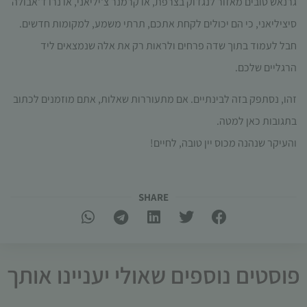
גרנאש טובים מאזור לנגדוק בצרפת, או קרמנר צ'יליאני, או נרו ד'אבולה
סיציליאני, כי הם יכולים לקחת אתכם, תרתי משמע, למקומות חדשים.
חבל לעמוד בתוך שדה פרחים ולראות רק את אלה שנמצאים ליד
הרגליים שלכם.
זהו, נסתפק בזה לבינתיים. אם מתעוררות שאלות, אתם מוזמנים לכתוב
בתגובות כאן למטה.
והעיקר שנהנה מכוס יין טובה, לחיים!
SHARE​
פוסטים נוספים שאולי יעניינו אותך