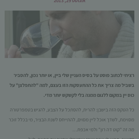
אוגוסט 29, 2013
הכרחי
קובצי
Cookie
רציתי לכתוב פוסט על בסיס העניין שלי ביין, או יותר נכון, להסביר
אלו אינם
אופציונליים.
בשביל מה צריך את כל ההתעסקות הזו בעצם, למה "להתפלצן" על
הם נדרשים
להפעלת
כוס יין במקום ללגום ממנה בלי לקשקש יותר מדי.
האתר.
כל הטקס הזה בישבן: להריח, להסתכל על הצבע, להגיש בטמפרטורה
מסוימת, לשדך אוכל ליין מסוים, להתייחס לשנת הבציר, מי בכלל זוכר
סטטיסטיקות
מה זה "קוט דה רון" ולמי אכפת…
כדי שנוכל
לשפר את