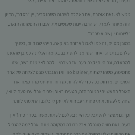
בקיצור, תביא לי איזה שירז אוסטרלי ונסגור את הפינה, לא?
תפקוד האתר
ומבנהו,
ממש לא. זאת אומרת, אם בא לכם לשתות משהו סביר, יין "בסדר", הדיון
בהתבסס על
אופן השימוש
הזה מיותר לגמרי. יש הרבה יינות שעושים את העבודה הפשוטה הזאת,
באתר.
"לשתות יין שהוא סבבה".
במובן מסוים, זה כמו לאכול ארוחה באיקאה. הייתי שם היום, בסניף
חוויית
שלהם בנתניה, ואחרי שסיימנו להסתובב בקומה העליונה כמובן שהגענו
משתמש
למסעדה, וגם הייתי קצת רעב, אז חשבתי – למה לא? מנת בשר, איזו
כדי שהאתר
שלנו יעבוד
פחמימה, משהו לשתות, no brainer. ואז הגנבתי מבט לצלחת של אחד
בצורה
הסועדים, מרחוק ככה כדי לא להיות גס רוח, וזיהיתי מהר מאוד את
מיטבית
במהלך
האוכל התעשייתי המוכר הזה, הטעים-באופן-סביר-אבל-עם-טעם-לוואי,
ביקורך. אם
תסרב/י
שחוץ מלעשות אותי פחות רעב הוא לא ייתן לי כלום, והחלטתי לוותר.
לקובצי
Cookie
וכך גם אפשר להסתכל על היין: בא לכם לשתות משהו בסדר כזה? אין
אלו, חלק
בעיה. זאת חוויה מוגבלת אבל כבודה במקומה מונח. אבל למה להגביל
מהפונקציות
באתר
את החוויות שלנו בחיים? אם כבר מתפנקים ונושמים קצת אויר, למה