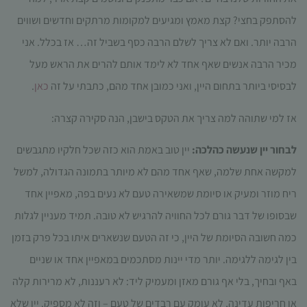
עשויות
להסתפק בחצי? קצת מאמץ ומגיעים למקומות מרתקים וחדשים ושווים
להיעלם.
הרבה יותר. ואם לא צריך לשלם הרבה כסף בשביל זה… אז בכלל. אני
מכיר הרבה אנשים שאף אחד לא לימד אותם להרים את הראש מעל
שיווקי
על ידי
לבסיסי ביותר בתחום היין, ואני כמובן אחד מהם, כתבתי על זה
כאן
.
שיתוף
תחומי
אז למי שתוהה למה צריך את הטקס בישבן, הנה סקירה קצרה:
העניין
וההתנהגות
לבחור יין שנעשה כהלכה:
יין טוב באמת הוא כזה שכל חלקיו מתגבשים
שלך בעת
ביקורך
למקשה אחת שלמה, שאף אחד מהם לא מיותר בתמונה הגדולה, למשל
באתר,
ריח מוזר ומעיק או סיומת שמשאירה טעם לא נעים בפה, מאפיין אחד
תגדל
ההזדמנות
שבסופו של דבר גורם לכל החוויה להרגיש לא טובה. תמיד מעניין לגלות
לראות
כמה חשובה הסיומת של היין, כי זה הטעם שנשארים איתו בכל פרק בזמן
תוכן
והצעות
בין לגימה ללגימה. יותר מדי יינות מסתכמים במאפיין אחד או שניים
מותאמות
באף ובחיך, בלי אף גורם מאזן ומעמיק ליד: לא רעננות, לא מרירות קלה
אישית.
או חריפות עדינה, לא עומק עם רבדים של טעם – וזה לא מספיק. יין שלא