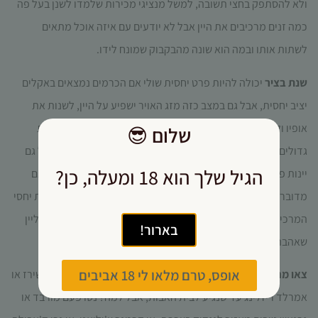
ולא להסתפק בחצי תשובה, למשל מנציגי מכירות שלמדו לשנן בעל פה
כמה זנים מרכיבים את היין אבל לא יודעים עם איזה אוכל מתאים
לשתות אותו ובמה הוא שונה מהבקבוק שמונח לידו.
שנת בציר
יכולה להיות פרט יחסית שולי אם הכרמים נמצאים באקלים
יציב יחסית, אבל גם במצב כזה מזג האויר ישפיע על היין, לשנות את
אופיו ולאתגר את היינן ששואף ליצור יין שלם בכל מצב נתון. ליינות
שלום
😎
גדולים (ויקרים) יש שנות בציר מובחרות וכאלה שהיו "בסדר", אבל גם
הגיל שלך הוא 18 ומעלה, כן?
יינות פשוטים עשויים לשנות את אופיים באופן ניכר משנה לשנה. אם
מדובר ביין ממסך (בלנד שנוצר ממספר זנים) היינן עשוי לשנות את יחסי
המרכיבים וכך גם את הטעם. אז כדאי לזכור איזו שנת בציר היתה ליין
בארור!
שאהבתם במיוחד.
אופס, טרם מלאו לי 18 אביבים
צאו מחוץ למרחב המוכר:
אפשר להמשיך לשתות קבנרה-מרלו-שירז או
אמרלד ריזלינג עד שנגיע לבית האבות, אבל למה? נסו פעם מורבד או