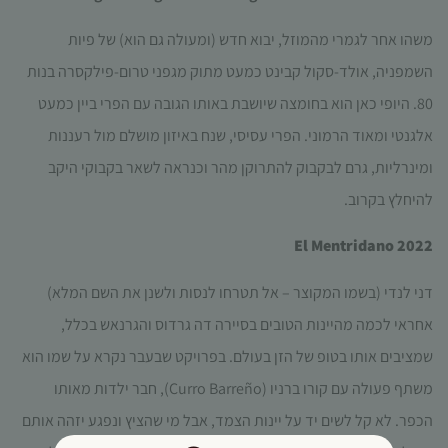
משהו אחר לגמרי מהמוזל, יבוא חדש (ומעולה גם הוא) של פיות
השמפניה, אולד-סקול קבינט כמעט מתוק מגפני טרום-פילקסרה בנות
80. היופי כאן הוא בחומצה שיושבת באותו הגובה עם הפרי ביין כמעט
אלגנטי ומאוד הרמוני. הפרי עסיסי, שנח באיזון מושלם מול רעננות
ומינרליות, גרם לבקבוק להתרוקן מהר וכנראה לשאר בקבוקי היקב
להיחלץ בקרוב.
El Mentridano 2022
דני לנדי (בשמו המקוצר – אל תטרחו לנסות ולשנן את השם המלא)
אחראי לכמה מהיינות הטובים בסיירה דה גרדוס והגרנאש בכלל,
שמציבים אותו בטופ של הזן בעולם. בפרויקט שבעבר נקרא על שמו הוא
משתף פעולה עם קורו ברניו (Curro Barreño), חבר ילדות מאותו
הכפר. לא קל לשים יד על יינות הצמד, אבל מי שהציץ ונפגע יזהה אותם