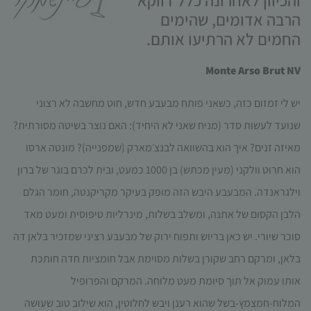
והכיוון לאחרונה כלל דווקא
תפקוד האתר
הרבה אדומים, שהימים
ומבנהו,
החמים לא הרתיעו אותם.
בהתבסס על
אופן השימוש
באתר.
Monte Arso Brut NV
‏יש לי זמזום כזה, כשאני פותח מבעבע חדש, חוט מחשבה לא רצוני
חוויית
שנועד לעשות סדר (מניח שאני לא היחיד): האם נוצר בשיטה מסורתית?
משתמש
כדי שהאתר
מאיזה זנים? איך הוא בהשוואה לבנצ׳מארק (שמפנייה)? מונטה ארסו
שלנו יעבוד
הוא חרוט וולקני (מעין מכתש) בן 1000 כמעט, ובית לכרם בוגר של ברון
בצורה
מיטבית
וילגראנדה. המבעבע היבש הזה מופק בעיקר מקריקנטה, חומר הגלם
במהלך
הלבן הקסום של אתנה, ומשלב בשלות, מינרליות טיפוסית ומעט מאד
ביקורך. אם
תסרב/י
סוכר שיורי. יש כאן בריוש ותפוח ירוק של מבעבע רציני שמזכיר בלאן דה
לקובצי
בלאן, ומרקם רחב שקורן בשלות מסוימת אבל חומציות חדה חותכת
Cookie
אלו, חלק
אותו עמוק אל תוך סיומת מעט מלוחה. המרקם והפרופיל
מהפונקציות
המלוח-חמצמץ-בשל שהוא רענן ויבש לחלוטין, הוא שילוב טוב שעושה
באתר