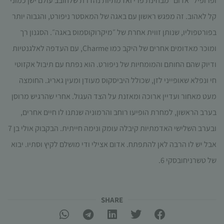
ופרופיל ״אדום״ מבחינת פרי ואדמתיות נהדרת שלחובב עולם ישן כמוני
קל לאהוב. זה מפגש ראשון עם באגה של המאסטר ניפורט, והגבוה יותר
בפורטפוליו, שנותן זווית אחרת של ״מיקרוקוסמוס באגה״. הסגנון רך
ומוכר מאדומים אחרים של היקב כמו Charme, עם העדפה לאלגנטיות
ודיוק שהם החותם והמומחיות של ניפורט. הוא נפתח עם תיבול אקזוטי
חי ונפלא שאופייני לזן, שכולל היביסקוס מעודן ומעין גאריג. החומצה
מעט מאחור ועדיין ארוכה ומאזנת על הצד העגול. אחרי שהרגיש מרוסן
בערב הראשון, למחרת הופיעו רוחב והרמוניה שנתנו לו חיים אחרים,
ובערב השלישי האדמתיות קיבלה עומק ונימה חייתית. הבקבוק אולי בן 7
אבל יש לו הרבה לאן להתפתח. אדום אצילי ודי מושלם לקיץ וסתיו. יבוא
של טשרניחובסקי 6.
SHARE​