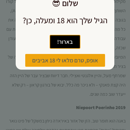
שלום
😎
מקילומטר. יין הכניסה הזה במדרג אזורי, מגיע מכרם משפחתי של קורו
השותף בכפר מנטרידה, מקום הולדתם בעמק אלברצ׳ה (Alberche),
הגיל שלך הוא 18 ומעלה, כן?
בגובה 600 מטרים עם אקלים ים-תיכוני וקרקע גרניט חולית. יש פה את
כל מה שאפשר לבקש מהסגנון, בביטוי צעיר ונגיש. העשייה בורגונית עם
עבודה על השזרות, הצבע ארגמן שקוף יפהפה, האופי מחוספס-מעודן
בארור!
שכזה, טאנין צעיר, וירקרקות קצת תלושה של מלון בתוך הפרחים
המיובשים והדובדבנים (קורטוב גם מפיימונטה). המלון אולי תולדה של
אופס, טרם מלאו לי 18 אביבים
בציר חמים, אבל גם אם יש בו משהו מתחנף, יש דוק של מינרליות
שמרחף מעל, והיין אלגנטי ואצילי. חבר דיווח שבציר עבר של היין הזה
היה קצת פאנקי – ולא ניכר פה כלל. יבוא של בורגון קראון – רק שלא
ייעדר שוב כמה שנים.
Niepoort Poerinho 2019
באגה הוא חומר טוב. הזן של אזור באיראדה ניחן במשקל של פינו נואר