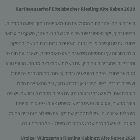
Karthaeuserhof Eitelsbacher Riesling Alte Reben 2020
רואר הוא תת-אזור בתוך המוזל עם תת-מאפיינים בתוך הסוגה המוזלית.
קרטויזרהוף, יקב היסטורי שנחשב מייצג של תת-האזור, משקף גם טרואר
ייחודי וגם סגנון ספציפי ביין הזה. הגפנים בוגרות ככתוב בשם, ההפקה
כולה בחביות עץ והתסיסה משאירה מעט מאוד סוכר. נשארנו עם חומצה
ומינרליות שמגדירות את היין, עם בשלות שמבצבצת מתחת. האופי נובע
מטרואר ייחודי, צפחה דבוניאנית ורודה (בשונה מחומה הנפוצה יותר)
ועשירה בברזל. ביטוי הפרי כאן במדרג נמוך, וכל המאפיינים הללו
הופכים אותו ללא שגרתי ובאותו זמן עם איכות מסקרנת וכובשת. יש פה
אורך מרשים, עסיסיות ומעט בריוש, משמש צעיר וצימוקים, וסיומת
מינרלית ארוכה. מי שיצליח להכין שם זקט עם השילוב הזה ירים את כל
הסוגה. יבוא של הכרם שכרגע במכירת חיסול – כל הקודם זוכה.
Ürziger Würzgarten Riesling Kabinett Alte Reben 2024