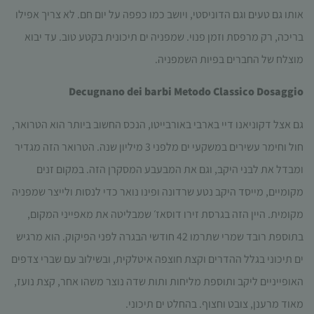
עשויות
אותו גם טעים וגם הדוניסטי, ויושב כמו כפפה על יום חם. לא צריך אפילו
להיעלם.
בריכה, רק מרפסת וזמן פנוי. שמפניה ים תיכונית בקטע טוב. עד יבוא
מוצלח של החברים בפיות השמפניה.
שיווקי
על ידי
Decugnano dei barbi Metodo Classico Dosaggio
שיתוף
תחומי
גם אצל דקוניאנו דיי בארבי באורבייטו, הנכס החשוב ביותר הוא הטרואר,
העניין
וההתנהגות
חול וחימר עשירים במשקעי ים מלפני 3 מיליון שנה. הטרואר הזה מגדיר
שלך בעת
ומבדל את לבני היקב, וגם את המבעבע המסקרן הזה. במקום זנים
ביקורך
באתר,
מקומיים, מייסד היקב נטע שרדונה ופינו נואר כדי לנסות ולייצר שמפניה
תגדל
מקומית. היין הזה בגרסת זירו דוסאז׳ שמבליטה את מאפייני המקום,
ההזדמנות
לראות
בתוספת רובד שמרי שתרמו 42 חודשי הבגרה לפני הפיקוק. הוא מרגיש
תוכן
ים תיכוני בגלל ההדרים וקצת חוצפה איטלקית, ובשילוב עם שברי צדפים
והצעות
מותאמות
האופייניים ליקב ותוספת מליחות ותות שדה נוצר משהו אחר, קצת נועז,
אישית.
מאוד מרענן, צובט וחצוף. בהחלט ים תיכוני.