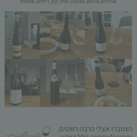
אורבייטו
,
גרנאש
,
מבעבע
,
מוזל
,
קיץ
,
ריזלינג
,
שסאלס
הכרחי
קובצי
Cookie
אלו אינם
אופציונליים.
הם נדרשים
להפעלת
האתר.
סטטיסטיקות
הצטברו אצלי הרבה רשמים,
כדי שנוכל
לשפר את