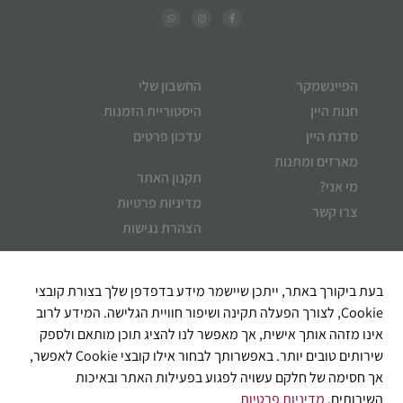
הפיינשמקר
החשבון שלי
חנות היין
היסטוריית הזמנות
סדנת היין
עדכון פרטים
מארזים ומתנות
תקנון האתר
מי אני?
מדיניות פרטיות
צרו קשר
הצהרת נגישות
איך אוכל לעזור?
בעת ביקורך באתר, ייתכן שיישמר מידע בדפדפן שלך בצורת קובצי
Cookie, לצורך הפעלה תקינה ושיפור חוויית הגלישה. המידע לרוב
אינו מזהה אותך אישית, אך מאפשר לנו להציג תוכן מותאם ולספק
שירותים טובים יותר. באפשרותך לבחור אילו קובצי Cookie לאפשר,
אך חסימה של חלקם עשויה לפגוע בפעילות האתר ובאיכות
השירותים.
מדיניות פרטיות