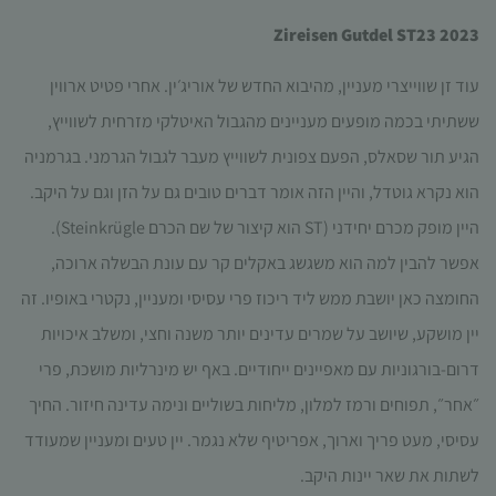
Zireisen Gutdel ST23 2023
עוד זן שווייצרי מעניין, מהיבוא החדש של אוריג׳ין. אחרי פטיט ארווין
ששתיתי בכמה מופעים מעניינים מהגבול האיטלקי מזרחית לשווייץ,
הגיע תור שסאלס, הפעם צפונית לשווייץ מעבר לגבול הגרמני. בגרמניה
הוא נקרא גוטדל, והיין הזה אומר דברים טובים גם על הזן וגם על היקב.
היין מופק מכרם יחידני (ST הוא קיצור של שם הכרם Steinkrügle).
אפשר להבין למה הוא משגשג באקלים קר עם עונת הבשלה ארוכה,
החומצה כאן יושבת ממש ליד ריכוז פרי עסיסי ומעניין, נקטרי באופיו. זה
יין מושקע, שיושב על שמרים עדינים יותר משנה וחצי, ומשלב איכויות
דרום-בורגוניות עם מאפיינים ייחודיים. באף יש מינרליות מושכת, פרי
״אחר״, תפוחים ורמז למלון, מליחות בשוליים ונימה עדינה חיזור. החיך
עסיסי, מעט פריך וארוך, אפריטיף שלא נגמר. יין טעים ומעניין שמעודד
לשתות את שאר יינות היקב.