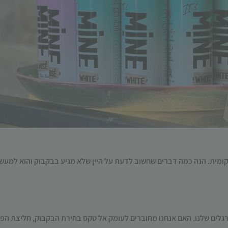
תפקוד האתר
ומבנהו,
בהתבסס על
אופן השימוש
באתר.
חוויית
משתמש
כדי שהאתר
שלנו יעבוד
בצורה
מיטבית
במהלך
ביקורך. אם
ומית. הנה כמה דברים שחשוב לדעת על היין שלא מגיע בבקבוק והוא למעשה
תסרב/י
לקובצי
Cookie
אלו, חלק
מהפונקציות
לים שלנו. האם אנחנו מחוברים לעומק אל טקס בחירת הבקבוק, חליצת הפק
באתר