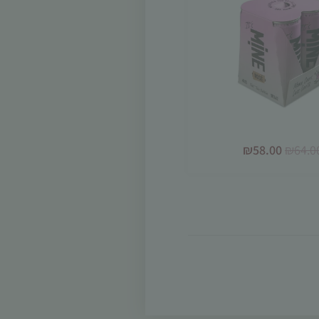
₪
58.00
₪
64.0