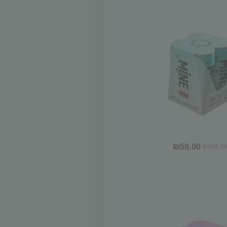
₪
58.00
₪
64.0