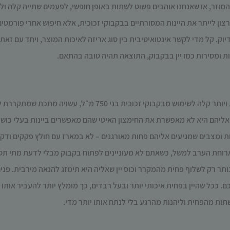
עשויות
פשוט
לשתות באופן חופשי, לפעמים שתייה קלה ול
להיעלם.
רצון לייתר את היינות המסורתיים בבקבוקי זכוכית, אלא חיפוש אחרי פורמטים
יוק.
קל מדי לקשר אינטואיטיבית בין סוג אריזה לאיכות המוצר, ויחד עם זאת
שיווקי
ת ומסירות כמו יין בבקבוק, התוצאה תהיה טובה בהתאם.
על ידי
שיתוף
תחומי
העניין
 קלה לשימוש מבקבוקי זכוכית בני 750 מ״ל,
עשויה מתכת שמתקררת י
וההתנהגות
שלך בעת
 אליהם היא לא מאפשרת את החימצון האיטי שהם מאפשרים ביינות בעלי כוש
ביקורך
ת ומצבים שמגיעים אליהם פחות מאורגנים – לא במארז עם חולץ פקקים ודק
באתר,
תגדל
וחת הערב למשל, כשאתם לא מעוניינים לפתוח בקבוק מבלי לדעת מתי תסיימ
ההזדמנות
נותר רק לשלוף פחית מהמקרר וכוס יין שאליה היא תימזג להנאה מירבית. פנ
לראות
תוכן
. ככל שהיין בפחית איכותי יותר ובעל רבדים, כך מומלץ יותר להעביר אותו ל
והצעות
תות מהפחית וליהנות מהרגע בלי לנתח אותו יותר מדי.
מותאמות
אישית.