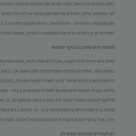
כולם באיטיות הנדרשת, חוויה שהיא 180 מעלות מהמוצר החדש והמוזר, או שאנחנו אוהבים
יקר ומושקע. שילוב המילים והיישום שהן מתארות לא נולדו מתוך 
ושם טמון סוד ההצלחה – שימוש אחר, ביינות שנועדו למטרה זו בד
כשמייצרים יין בפחית ברצינות ובהשקעה הראויות, באותה מחויבו
פורמט חדש שיש בו בעיקר יתרונות
פחית היא יחידת מידה קטנה, וככזו היא קלה לניוד, פחות מחייבת ויותר
בטוחה יותר. פחית לא סובלת ממחלות של פקקי שעם, אך בניגוד
היין שתמצאו בפחיות מיועד לרוב לשתייה פחות מחייבת, במקומו
מלאה בקרח. הפחית מתאימה גם לשתייה ספונטנית בבית – עם אר
סיליקון להוצאת האוויר יפתור את הבעיה בחצי מהמקרים), כך ש
מתכת ביין ואם תרגישו בטעם מתכתי ביין – זה כנראה בדמיון שלכם
יותר, אבל בחוף הים או בעצירת התרעננות בטיול אפשר פשוט לש
רק לצעירים שבינינו? ממש לא