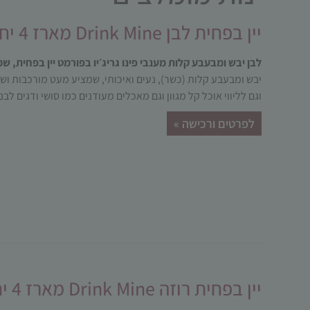
יין בפחית לבן Drink Mine מארז 4 יח׳
לבן יבש ומבעבע קלות מענבי פינו גריג׳יו בפורמט יין בפחית, שמצ
יבש ומבעבע קלות (כשר), נעים ואיכותי, שמציע מעט מורכבות ושת
וגם לליווי אוכל קל מגוון וגם מאכלים מעודנים כמו סושי ודגים לבנ
לפרטים ורכישה »
יין בפחית רוזה Drink Mine מארז 4 יח׳