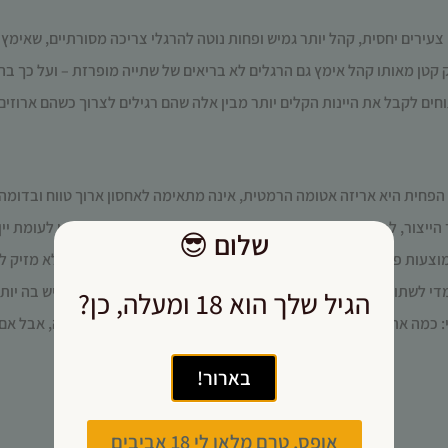
צעירים יחסית, קהל
יותר
גמיש ו
פחות
נוטה להרגלי צריכה מסורתיים, שאימץ
קטן מאותו קהל אימץ גם הרגלים לא בריאים של שתייה מופרזת – ועל כך בהמ
 פתוחים לקבל את היינות הקלים יותר מבין אלה שהם רגילים לצרוך כשהם ארוז
הפחית היא אריזה אטומה הרמטית, אינה מתאימה לאחסון ארוך טווח ובדומה ל
א אינה מיועדת לצריכה מעל ל-3 שנים ממועד הייצור, לכן חשוב לבדוק את תאריך התפוגה שלה (זה סוג של יתר
שלום
😎
מוצעות פחיות עם
ציורי קומיקס
אומנותיים
שנראות כמו משקה קל ולא מזיק לי
ה מתחת לגיל 18; עבור מי שצעירים מדי לשתות וכאלה שאינם מנוסים בצריכה אלכוהול נדרשת אריזה ש
הגיל שלך הוא 18 ומעלה, כן?
מה אתם רגילים למחזר פחיות אלומיניום? פחות מזכוכית, כנראה, אבל אם א
בארור!
אופס, טרם מלאו לי 18 אביבים