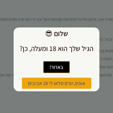
פשית יותר, מדוע אלו נדרשים ומה הם משרתים? איך הידיעה שיין מסוים מחמ
שלום
😎
צבע״ בהתאמת יין ואוכל:
הגיל שלך הוא 18 ומעלה, כן?
צוא בן לוויה מוצלח לאוכל ידוע מראש
 להגדיר ולהסביר מה אנחנו צריכים
בארור!
 לגבי אלה שלא – כדאי לדעת במה הם מצטיינים
ר את הסגנון שלו, הוא לפעמים מדמיין באיזו סיטואציה ישתו אותו ולצד מה יאכ
אופס, טרם מלאו לי 18 אביבים