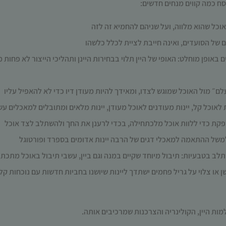
נסח כמה קווים מנחים חדשים:
האוכל שהוא מלווה, ועל שניהם להחמיא זה לזה
 של הסועדים, ואינה חייבת לציית לכלל כלשהו
ם באופן מוחלט: האופי של היין תלוי בבחירות היינן ותהליכי הייצור לא פחות 
ם״ מול האוכל שמוגש לצדו, ומאידך להיות מעודן דיו כדי לא להאפיל עליו
לאוכל קל, יינות מעודנים לאוכל מעודן, יינות מלאים ומתובלים למאכלים עשי
 מספקת כדי ללוות אוכל מלכתחילה, בכדי לרענן את החך ולהשתלב לצד אוכל
למשל ההתאמה למאכלי דגים של הרבה יינות אדומים בספרד ופורטוגל
תלב בטבעיות: תיבול מיוחד שקיים במנה וגם ביין, עשבי תיבול באוכל מתכתב
שן או צלוי על גריל פחמים ישתדך ליינות שיושנו בחביות חדשות עם נוכחות קלי
ת היין, הקולינריה והצרכנות שמרכיבים אותה.