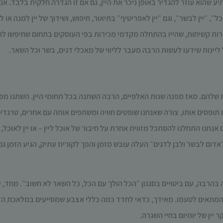
ע שהוא עוזר להגדיר באופן ניכר את היין, גם אם זו הגדרה חלקית בלבד.
אנש
עשויות
להיעלם.
״, ״יין לבשר״, וגם ״יין לאפריטיף״ בתיאור, חיפוש, ושידוך של יין למנה או 
רות קשיחות, שהייו בהתחלה מקדמי מכירות בפי
העוסקים בתחום שחיפשו
לה
ליינות שידעו לעשות הרבה מעבר לליווי של מאכלי דגים, בשר וכל השאר.
שיווקי
על ידי
שיתוף
תחומי
העניין
ת שלהם. מאז מפנה שנות האלפיים, הרבה השתנה בכל תחומי היין. השתנו מ
וההתנהגות
 תופסים אותו, צורה שאנחנו שופטים חוויה ומשתפים אותה עם אחרים, טרנ
שלך בעת
ביקורך
ם אנחנו התחלנו להסתכל מזווית אחרת על חיבור של אוכל ליין – או יין לאוכל,
באתר,
אדום לבשר ולבן לדגים״ העלה עובש מזמן והפך לקוריוז עתיק, הגיע הזמן 
תגדל
ההזדמנות
לראות
תוכן
 בהרבה, עם ביטויים בסגנון ״הכל הולך עם הכל, כל השאר לא חשוב״. מחד, 
והצעות
מותאמות
 המתאים לטעמו. מאידך, כדאי לחדד
כמה כללי אצבע
שמסייעים במלאכת הזיו
אישית.
יין של יומיום בחיי השגרה.