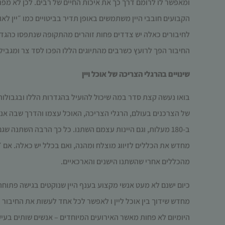
ומאפשר לו לרומם דרך כך את איכות החיים של רבים. לכן לא מפתי
הקבועים חובבי היין
משתמשים באופן תדיר בביטויים כמו ״יין לאוכל
לחיבורים כאלה יש צדדים פחות זוהרים מהתקופה שנתפסו כהגד
החיבור הפך לרועץ כשרבים מהתיוגים הללו הפכו לסד צר ומגביל 
שינויים בהרגלי הצריכה של אוכל ויין
בואו נעשה קצת סדר במה שיכול להועיל בהגדרות הללו ובגבולו
של הצרכנים בעולם, הרגלי הצריכה, האוכל עצמו והדרך שבה אנו
ב-180 מעלות, וגם היינות עצמם השתנו. כל כך הרבה השתנה שג
מחדש את הכללים לזיווג מוצלח ומהנה, ואם בכלל יש כאלה. אם ״
מהכללים אחרי שהשתנו הישנים והארכאיים.
כיום ישנם לא מעט אנשי מקצוע בענף היין שנוקטים בגישה פתוחה
מחדש שידוך בין אוכל ליין ו לאפשר לכל אחד לעשות את החיבור
היומיום לא פחות מאשר האירועים המיוחדים – אנשים שותים בעיקר 