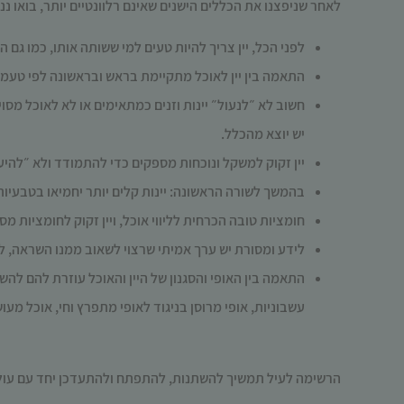
לאחר שניפצנו את הכללים הישנים שאינם רלוונטיים יותר, בואו נ
לפני הכל, יין צריך להיות טעים למי ששותה אותו, כמו גם 
התאמה בין יין לאוכל מתקיימת בראש ובראשונה לפי טעמם
חשוב לא ״לנעול״ יינות וזנים כמתאימים או לא לאוכל מסוי
יש יוצא מהכלל.
יין זקוק למשקל ונוכחות מספקים כדי להתמודד ולא ״להיעל
בהמשך לשורה הראשונה: יינות קלים יותר יחמיאו בטבעיות 
חומציות טובה הכרחית לליווי אוכל, ויין זקוק לחומציות
לידע ומסורת יש ערך אמיתי שרצוי לשאוב ממנו השראה, 
התאמה בין האופי והסגנון של היין והאוכל עוזרת להם להש
עשבוניות, אופי מרוסן בניגוד לאופי מתפרץ וחי, אוכל מעו
הרשימה לעיל תמשיך להשתנות, להתפתח ולהתעדכן יחד עם עולמו