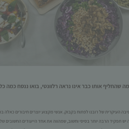
תפקוד האתר
ומבנהו,
בהתבסס על
אופן השימוש
באתר.
חוויית
משתמש
כדי שהאתר
שלנו יעבוד
בצורה
מיטבית
במהלך
מה שהחליף אותו כבר אינו נראה רלוונטי, בואו ננסח כמה כ
ביקורך. אם
תסרב/י
לקובצי
Cookie
סיבה העיקרית של רובנו לפתוח בקבוק. אנשי מקצוע יוצרים חיבורים כאלה 
אלו, חלק
מהפונקציות
יש תפקיד הרבה יותר בסיסי וחשוב, שמהווה את אחד הייעודים החשובים של יין
באתר