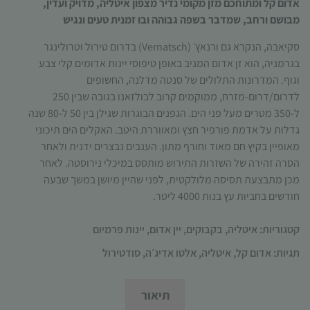
אדום קל ומתוחכם מזן מקומי נדיר מצפון איטליה, מדויק ועדין,
תפקוד האתר
מבושם ורחב, שמדבר בשפה גבוהה ובו זמנית טעים ונגיש
ומבנהו,
בהתבסס על
סקיאבה, הנקרא גם ורנאץ׳ (Vernatsch) בדרום טירול וטרולינגר
אופן השימוש
בגרמניה, הוא זן אדום המניב באופן טיפוסי יינות אדומים קלי צבע
באתר.
וגוף. המדרונות התלולים של סנטה מדלנה, החשופים
לדרום/דרום-מזרח, ממוקמים קרוב לבולזאנו בגובה שבין 250
ל-350 מטרים מעל פני הים. הגפנים הבוגרות שגילן בין 50 ל-80 שנה
חוויית
משתמש
גדלות על אדמת פורפיר חצץ ומאווררת היטב. האקלים הים תיכוני
כדי שהאתר
מאופיין בקיץ חם מאוד וחורף מתון. הענבים נבצרים ידנית ולאחר
שלנו יעבוד
הסרה זהירה של השזרות התירוש מותסס במיכלי נירוסטה. לאחר
בצורה
מכן מתבצעת תסיסה מלולקטית, לפני שהיין מיושן במשך שבעה
מיטבית
חודשים בחביות עץ בנות 4000 ליטר.
במהלך
ביקורך. אם
קטגוריות:
איטליה
,
בקבוקים
,
יין אדום
,
יינות פרמיום
תסרב/י
לקובצי
תגיות:
אדום קל
,
איטליה
,
אלטו אדיג׳ה
,
סודטירול
Cookie
אלו, חלק
מהפונקציות
תיאור
באתר