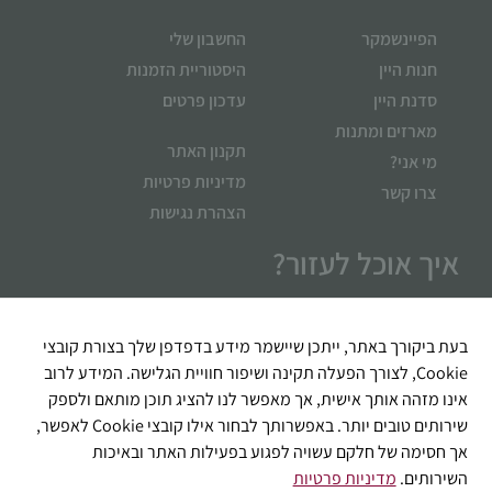
הפיינשמקר
החשבון שלי
חנות היין
היסטוריית הזמנות
סדנת היין
עדכון פרטים
מארזים ומתנות
תקנון האתר
מי אני?
מדיניות פרטיות
צרו קשר
הצהרת נגישות
איך אוכל לעזור?
בעת ביקורך באתר, ייתכן שיישמר מידע בדפדפן שלך בצורת קובצי
Cookie, לצורך הפעלה תקינה ושיפור חוויית הגלישה. המידע לרוב
אינו מזהה אותך אישית, אך מאפשר לנו להציג תוכן מותאם ולספק
שירותים טובים יותר. באפשרותך לבחור אילו קובצי Cookie לאפשר,
אך חסימה של חלקם עשויה לפגוע בפעילות האתר ובאיכות
השירותים.
מדיניות פרטיות