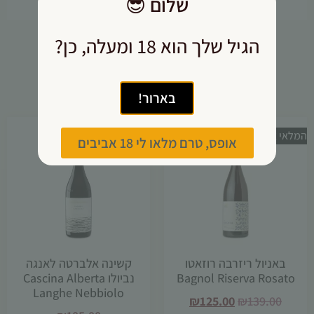
שלום
😎
הגיל שלך הוא 18 ומעלה, כן?
אולי יעניין אותך גם
בארור!
מבצע!
המלאי אזל
אופס, טרם מלאו לי 18 אביבים
באניול ריזרבה רוזאטו
קשינה אלברטה לאנגה
Bagnol Riserva Rosato
נביולו Cascina Alberta
Langhe Nebbiolo
₪
125.00
₪
139.00