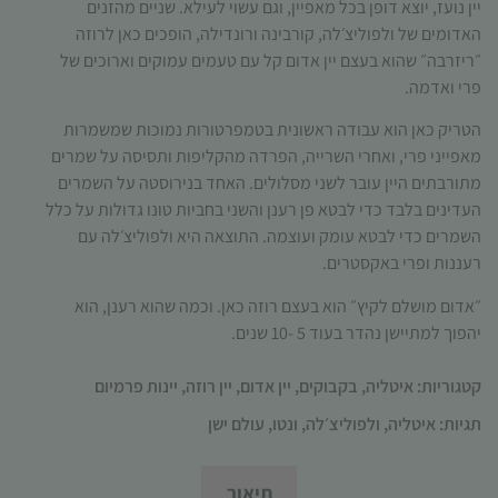
יין נועז, יוצא דופן בכל מאפיין, וגם עשוי לעילא. שניים מהזנים
תפקוד האתר
האדומים של ולפוליצ׳לה, קורבינה ורונדילה, הופכים כאן לרוזה
ומבנהו,
בהתבסס על
״ריזרבה״ שהוא בעצם יין אדום קל עם טעמים עמוקים וארוכים של
אופן השימוש
פרי ואדמה.
באתר.
הטריק כאן הוא עבודה ראשונית בטמפרטורות נמוכות שמשמרות
מאפייני פרי, ואחרי השרייה, הפרדה מהקליפות ותסיסה על שמרים
מתורבתים היין עובר לשני מסלולים. האחד בנירוסטה על השמרים
חוויית
משתמש
העדינים בלבד כדי לבטא פן רענן והשני בחביות טונו גדולות על כלל
כדי שהאתר
השמרים כדי לבטא עומק ועוצמה. התוצאה היא ולפוליצ׳לה עם
שלנו יעבוד
רעננות ופרי באקסטרים.
בצורה
מיטבית
״אדום מושלם לקיץ״ הוא בעצם רוזה כאן
.
וכמה שהוא רענן
,
הוא
במהלך
יהפוך למתיישן נהדר בעוד
5 -10
שנים
.
ביקורך. אם
תסרב/י
קטגוריות:
איטליה
,
בקבוקים
,
יין אדום
,
יין רוזה
,
יינות פרמיום
לקובצי
Cookie
תגיות:
איטליה
,
ולפוליצ׳לה
,
ונטו
,
עולם ישן
אלו, חלק
מהפונקציות
באתר
תיאור