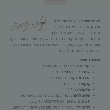
עשויות
להיעלם.
רשמי טעימה – בציר 2019:
צבע
שיווקי
ארגמן שקוף עם נימי חום. באף פרי
על ידי
אדום מרוכז, עשבוניות, פלפל לבן
שיתוף
עדין ותיבול עץ מתקתק. בחיך הלימה לאף בתוספת טאנין רענן
תחומי
ואוממי מפתה, עם טעמי פרי שמשתרכים בסיומת ארוכה בשעה
העניין
שכל החלקים נופלים למקום.
וההתנהגות
שלך בעת
פרטים נוספים
ביקורך
יקב:
Casa Comete (ונטו, איטליה)
באתר,
שנת בציר במלאי:
2019
תגדל
ההזדמנות
הרכב זני:
קורבינה, רונדינלה
לראות
קרקע:
גיר וחרסית
תוכן
אלכוהול:
12.5%
והצעות
חשוב לדעת:
לשתות קר בקיץ עד צונן בשאר ימות
מותאמות
השנה. נגיש עכשיו ויעמיק לפחות עד 2027
אישית.
ללגום ליד…
אפריטיף נקניקים וגבינות עשירות בטעם,