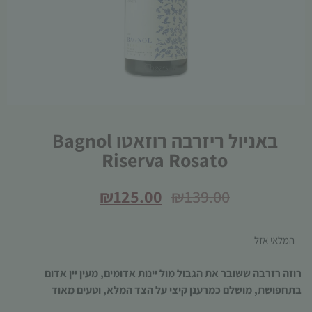
הכרחי
באניול ריזרבה רוזאטו Bagnol
קובצי
Riserva Rosato
Cookie
אלו אינם
אופציונליים.
₪
125.00
₪
139.00
הם נדרשים
להפעלת
האתר.
המלאי אזל
רוזה רזרבה ששובר את הגבול מול יינות אדומים, מעין יין אדום
סטטיסטיקות
בתחפושת, מושלם כמרענן קיצי על הצד המלא, וטעים מאוד
כדי שנוכל
לשפר את