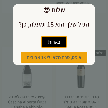
פסטה פוטנסקה, סטייק
שלום
😎
הגיל שלך הוא 18 ומעלה, כן?
אולי יעניין אותך גם
בארור!
מבצע!
המלאי אזל
אופס, טרם מלאו לי 18 אביבים
מרקו בונפנטה ברברה
קשינה אלברטה לאנגה
ד׳אסטי סופריורה סטלה
נביולו Cascina Alberta
רוסה Stella Rossa
Langhe Nebbiolo