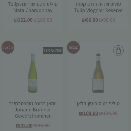
טוליפ ויונייה רזרב קינוח
טוליפ מטע שרדונה Tulip
Mata Chardonnay
Tulip Viognier Reserve
₪
162.00
₪
180.00
₪
86.00
₪
90.00
מבצע!
מבצע!
המלאי אזל
טוליפ נט סוביניון בלאן
יוהאן ברונר גוורצטרמינר
Johann Brunner
₪
109.00
₪
120.00
Gewürztraminer
₪
42.00
₪
45.00