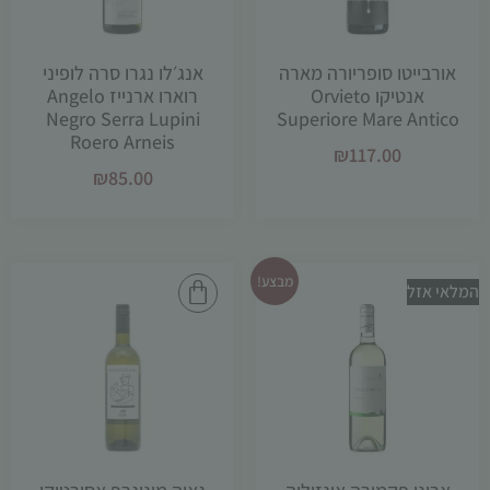
אורבייטו סופריורה מארה
אנג׳לו נגרו סרה לופיני
אנטיקו Orvieto
רוארו ארנייז Angelo
Negro Serra Lupini
Superiore Mare Antico
Roero Arneis
₪
117.00
₪
85.00
הכרחי
קובצי
Cookie
אלו אינם
מבצע!
אופציונליים.
המלאי אזל
הם נדרשים
להפעלת
האתר.
סטטיסטיקות
כדי שנוכל
לשפר את