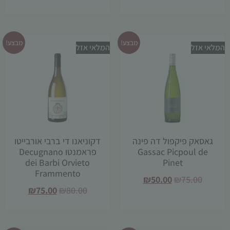
עשויות
להיעלם.
מבצע!
מבצע!
המלאי אזל
המלאי אזל
שיווקי
על ידי
שיתוף
תחומי
העניין
וההתנהגות
שלך בעת
ביקורך
באתר,
גאסאק פיקפול דה פינה
דקוניאנו די ברבי אורבייטו
תגדל
Gassac Picpoul de
פראמנטו Decugnano
ההזדמנות
dei Barbi Orvieto
Pinet
לראות
Frammento
₪
50.00
₪
75.00
תוכן
₪
75.00
₪
80.00
והצעות
מותאמות
אישית.