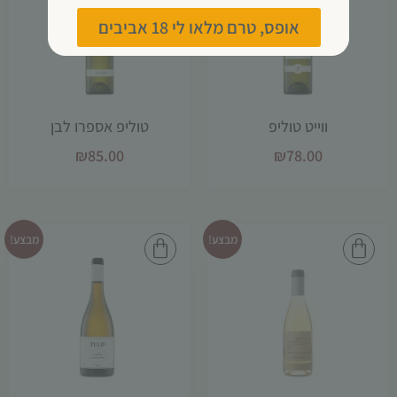
אופס, טרם מלאו לי 18 אביבים
ווייט טוליפ
טוליפ אספרו לבן
₪
85.00
₪
78.00
מבצע!
מבצע!