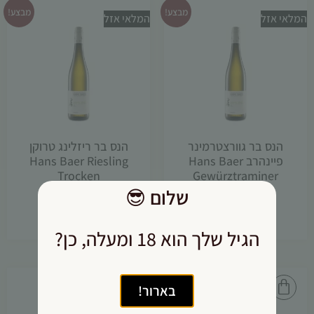
מבצע!
מבצע!
המלאי אזל
המלאי אזל
הנס בר גוורצטרמינר
הנס בר ריזלינג טרוקן
פיינהרב Hans Baer
Hans Baer Riesling
Trocken
Gewürztraminer
Feinherb
שלום
😎
₪
55.00
₪
59.00
₪
55.00
₪
59.00
הגיל שלך הוא 18 ומעלה, כן?
בארור!