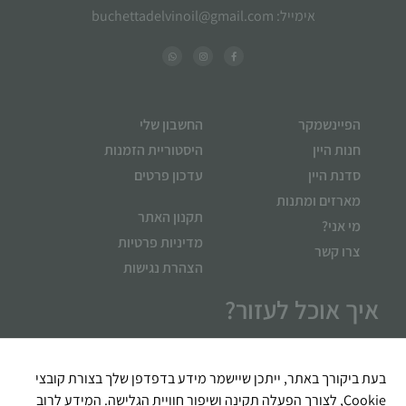
אימייל: buchettadelvinoil@gmail.com
הפיינשמקר
החשבון שלי
חנות היין
היסטוריית הזמנות
סדנת היין
עדכון פרטים
מארזים ומתנות
תקנון האתר
מי אני?
מדיניות פרטיות
צרו קשר
הצהרת נגישות
איך אוכל לעזור?
בעת ביקורך באתר, ייתכן שיישמר מידע בדפדפן שלך בצורת קובצי
Cookie, לצורך הפעלה תקינה ושיפור חוויית הגלישה. המידע לרוב