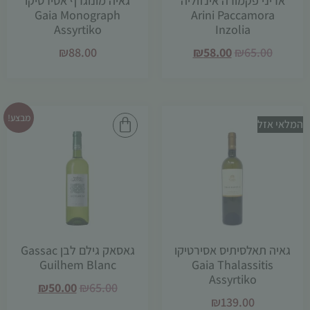
אריני פקמורה אינזוליה
גאיה מונוגרף אסירטיקו
תפקוד האתר
Gaia Monograph
Arini Paccamora
ומבנהו,
Assyrtiko
Inzolia
בהתבסס על
₪
88.00
₪
58.00
₪
65.00
אופן השימוש
באתר.
חוויית
מבצע!
המלאי אזל
משתמש
כדי שהאתר
שלנו יעבוד
בצורה
מיטבית
במהלך
ביקורך. אם
תסרב/י
לקובצי
גאיה תאלסיתיס אסירטיקו
גאסאק גילם לבן Gassac
Cookie
Guilhem Blanc
Gaia Thalassitis
אלו, חלק
Assyrtiko
₪
50.00
₪
65.00
מהפונקציות
₪
139.00
באתר