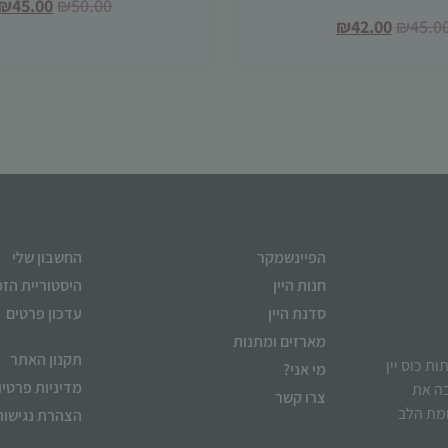
₪
45.00
₪
50.00
₪
42.00
₪
45.0
הפיינשמקר
החשבון שלי
חנות היין
היסטוריית הז
סדנת היין
עדכון פרטים
מארזים ומתנות
תקנון האתר
ן לשתות כוס יין
מי אני?
מדיניות פרטיו
בה את
צרו קשר
ומת הלב
הצהרת נגישות