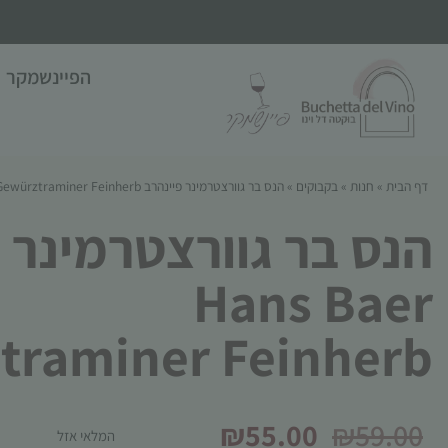
הפיינשמקר
דף הבית
»
חנות
»
בקבוקים
»
הנס בר גוורצטרמינר פיינהרב Hans Baer Gewürztraminer Feinherb
הנס בר גוורצטרמינר 
Hans Baer
traminer Feinherb
₪
55.00
₪
59.00
המלאי אזל