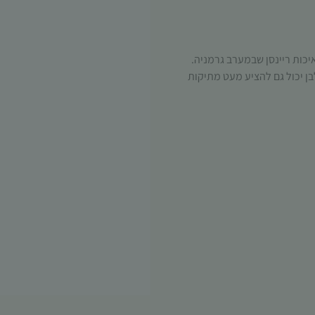
יכות ריינסן שבמערב גרמניה.
לבן יכול גם להציע מעט מתיקות
הכרחי
קובצי
Cookie
אלו אינם
אופציונליים.
הם נדרשים
להפעלת
האתר.
סטטיסטיקות
כדי שנוכל
לשפר את