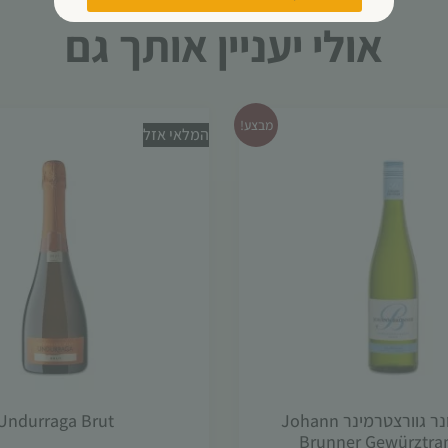
עשויות
אולי יעניין אותך גם
להיעלם.
שיווקי
על ידי
מבצע!
המלאי אזל
שיתוף
תחומי
העניין
וההתנהגות
שלך בעת
ביקורך
באתר,
תגדל
ההזדמנות
לראות
תוכן
והצעות
מותאמות
אישית.
יוהאן ברונר גוורצטרמינר Johann
Undurraga Brut
Brunner Gewürztra