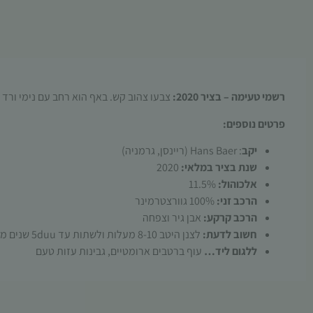
רשמי טעימה – בציר 2020:
צבעו צהוב קש. באף הוא רחב עם נימי ורד ו
פרטים נוספים:
יקב
: Hans Baer (ריינסן, גרמניה)
שנת בציר במלאי:
2020
אלכוהול:
11.5%
הרכב זני:
100% גוורצטרמינר
הרכב
קרקע:
אבן גיר וצפחה
חשוב לדעת:
לצנן היטב 8-10 מעלות ולשתות עד 5duu שנים משנת הבציר
ללגום ליד…
עוף ברטבים ארומטיים, גבינות עזות טעם