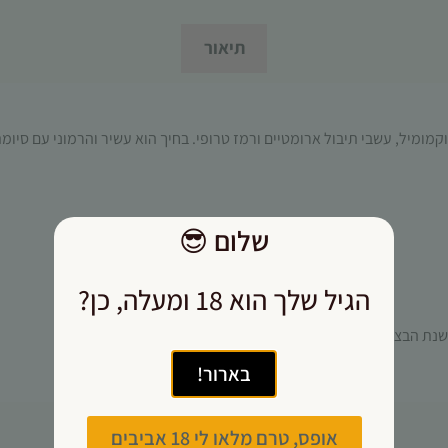
תפקוד האתר
ומבנהו,
תיאור
בהתבסס על
אופן השימוש
באתר.
קמומיל, עשבי תיבול ארומטיים ורמז טרופי. בחיך הוא עשיר והרמוני עם סיומ
חוויית
משתמש
כדי שהאתר
שלנו יעבוד
שלום
😎
בצורה
מיטבית
הגיל שלך הוא 18 ומעלה, כן?
במהלך
ביקורך. אם
תסרב/י
לקובצי
בארור!
Cookie
אלו, חלק
מהפונקציות
אופס, טרם מלאו לי 18 אביבים
באתר