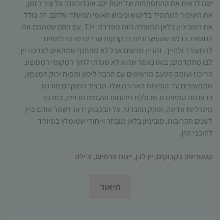
יפה לראות את ההתפתחות של יינות יקב אונדוראגה על ציר הזמן,
תפקוד האתר
את השיפור המתמיד בליטוש וגיבוש האופי המיוחד שלהם. זה כולל
ומבנהו,
בהתבסס על
את הסוביניון בלאן המעולה הזה מסדרת T.H. עם קסם שמהמם את
אופן השימוש
החושים. נדמה שהעשבוניות וירקרקות שבו יגרמו גם למתים
באתר.
להתעורר ולחייך. זהו יין מרשים אבל לא מתחנף שמתאים לצרכני יין
לבן מתקדמים; בואו נאמר שהוא לא שגרתי לחיך המקומי הממוצע.
הריכוז ועומק הטעם מרשימים עם הרבה לימון ותפוח ירוק חמצמץ,
חוויית
שממשיכים עד הסיומת הארוכה שלו. הבציר המוקדם מורגש
משתמש
ברעננות המיוחדת שכוללת ניחוחות וטעמים חבויים, כמו גם
כדי שהאתר
מינרליות עדינה, ופקק ההברגה על הבקבוק ידאג לשמר אותם ביין
שלנו יעבוד
לשנים הקרובות. סוביניון בלאן מובחר וייחודי שמומלץ במיוחד
בצורה
לחובבי הזן.
מיטבית
במהלך
ביקורך. אם
קטגוריות:
בקבוקים
,
יין לבן
,
יינות פרמיום
,
צ׳ילה
תסרב/י
לקובצי
Cookie
תיאור
אלו, חלק
מהפונקציות
באתר