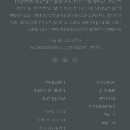
בלוג הפיינשמקר נוצר בשנת 2012 מתוך רצון לשתף ולחלוק את
הרצון לשתות כוס יין בשגרה, לשתות טוב מבלי לרוקן את הכיס.
הבחירות שלי מייצגות במידה רבה את ההעדפות שלי וטעמי האישי
– ואני כותב רק על יינות שבעיני שווים את תשומת הלב שלכם, אבל
אני משתדל לשמור על ראש פתוח ולהישאר נטול פניות.
טל: 052-3662533
אימייל: buchettadelvinoil@gmail.com
הפיינשמקר
החשבון שלי
חנות היין
היסטוריית הזמנות
סדנת היין
עדכון פרטים
מארזים ומתנות
תקנון האתר
מי אני?
מדיניות פרטיות
צרו קשר
הצהרת נגישות