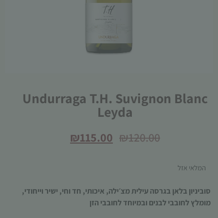
הכרחי
Undurraga T.H. Suvignon Blanc
קובצי
Leyda
Cookie
אלו אינם
אופציונליים.
₪
115.00
₪
120.00
הם נדרשים
להפעלת
האתר.
המלאי אזל
סוביניון בלאן בגרסה עילית מצ׳ילה, איכותי, חד וחי, ישיר וייחודי,
סטטיסטיקות
מומלץ לחובבי לבנים ובמיוחד לחובבי הזן
כדי שנוכל
לשפר את