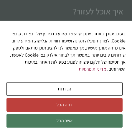
איך אוכל לעזור?
בעת ביקורך באתר, ייתכן שיישמר מידע בדפדפן שלך בצורת קובצי
Cookie, לצורך הפעלה תקינה ושיפור חוויית הגלישה. המידע לרוב
אינו מזהה אותך אישית, אך מאפשר לנו להציג תוכן מותאם ולספק
שירותים טובים יותר. באפשרותך לבחור אילו קובצי Cookie לאפשר,
אך חסימה של חלקם עשויה לפגוע בפעילות האתר ובאיכות
השירותים.
מדיניות פרטיות
שליחה
הגדרות
דחה הכל
© 2026 כל הזכויות שמורות לבוקטה דל וינו
אזהרה: מכיל אלכוהול - מומלץ להמנע משתיה מופרזת
אשר הכל
Developed by ICDigit