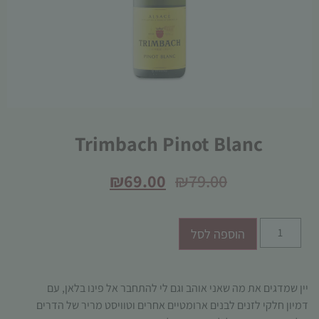
הכרחי
Trimbach Pinot Blanc
קובצי
Cookie
אלו אינם
₪
69.00
₪
79.00
אופציונליים.
הם נדרשים
להפעלת
האתר.
הוספה לסל
סטטיסטיקות
יין שמדגים את מה שאני אוהב וגם לי להתחבר אל פינו בלאן
, עם
כדי שנוכל
דמיון חלקי לזנים לבנים ארומטיים אחרים וטוויסט מריר של הדרים
לשפר את