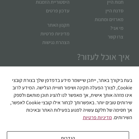
חנות היין
היסטוריית הזמנות
סדנת היין
עדכון פרטים
מארזים ומתנות
תקנון האתר
מי אני?
מדיניות פרטיות
צרו קשר
הצהרת נגישות
איך אוכל לעזור?
בעת ביקורך באתר, ייתכן שיישמר מידע בדפדפן שלך בצורת קובצי
Cookie, לצורך הפעלה תקינה ושיפור חוויית הגלישה. המידע לרוב
אינו מזהה אותך אישית, אך מאפשר לנו להציג תוכן מותאם ולספק
שירותים טובים יותר. באפשרותך לבחור אילו קובצי Cookie לאפשר,
אך חסימה של חלקם עשויה לפגוע בפעילות האתר ובאיכות
השירותים.
מדיניות פרטיות
שליחה
הגדרות