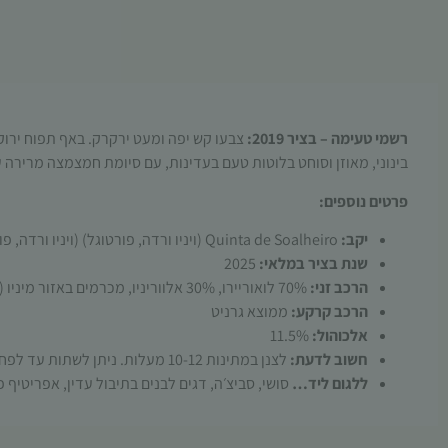
רשמי טעימה – בציר 2019:
צבעו קש יפה ומעט ירקרק
.
באף תפוח ירו
בינוני
,
מאוזן וסוחט בלוטות טעם בעדינות
,
עם סיומת חמצמצה מרירה ע
פרטים נוספים:
יקב:
Quinta de Soalheiro (ויניו ורדה, פורטוגל) (ויניו ורדה, פורטוגל)
שנת בציר במלאי:
2025
הרכב זני:
70% לואוריירו, 30% אלווריניו, מכרמים באזור מיניו (Minho)
הרכב קרקע:
ממוצא גרניט
אלכוהול:
11.5%
חשוב לדעת:
לצנן במתינות 10-12 מעלות. ניתן לשתות עד לפחות 3 שנים מהבציר
ללגום ליד…
סושי, סביצ׳ה, דגים לבנים בתיבול עדין, אפריטיף פ