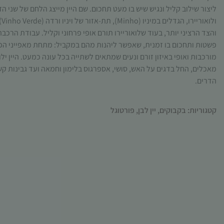
ליצור שילוב קליל ונגיש שיש בו מעט תחכום. שם היין מייצג הלחם של שני הזנ
ול
והצד הרציני יותר, בעוד שלואוריירו תורם אופי פרחוני וקליל. עבודת הרכבה
פשטות ותחכום בו זמנית, שאפשר ליהנות מהם במקביל: מתחת מאפייני הפרי
מורכבות ואופי באיזון זורם ונעים שמתאים לשתייה בכל עונה כמעט
. היין
ילו
מאכלים,
החל
בדגים על האש
,
סושי
,
אספרגוס בלימון וחמאה ועד גבינות קש
הדרים
.
קטגוריות:
בקבוקים
,
יין לבן
,
פורטוגל