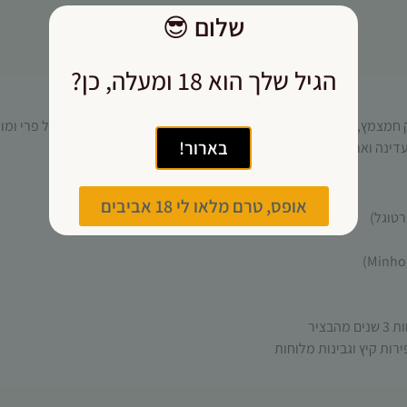
תפקוד האתר
שלום
😎
ומבנהו,
תיאור
בהתבסס על
אופן השימוש
הגיל שלך הוא 18 ומעלה, כן?
באתר.
ק חמצמץ
,
לימון
,
מינרליות רעננה
,
עשב לימון ופומלה
.
בחיך רבדים של פרי ומו
בארור!
דינה וארוכה
.
חוויית
משתמש
כדי שהאתר
אופס, טרם מלאו לי 18 אביבים
שלנו יעבוד
בצורה
מיטבית
במהלך
ביקורך. אם
תסרב/י
לקובצי
Cookie
ירות קיץ וגבינות מלוחות
אלו, חלק
מהפונקציות
באתר