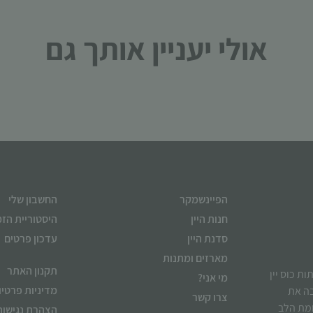
עשויות
להיעלם.
אולי יעניין אותך גם
שיווקי
על ידי
שיתוף
תחומי
העניין
וההתנהגות
שלך בעת
ביקורך
באתר,
הפיינשמקר
החשבון שלי
תגדל
חנות היין
היסטוריית הז
ההזדמנות
לראות
סדנת היין
עדכון פרטים
תוכן
מארזים ומתנות
והצעות
תקנון האתר
ן לשתות כוס יין
מי אני?
מותאמות
מדיניות פרטיו
בה את
אישית.
צרו קשר
ומת הלב
הצהרת נגישות