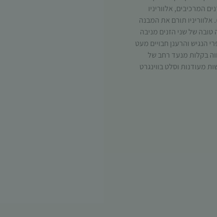
ים המרכיבים, אלווריניו
ואוריירו, הגדלים במיניו (Minho), תת-אזור של ויניו ורדה (Vinho Verde). אלווריניו תורם את המבנה
 טובה של שני הזנים מניבה
 הנגיש והרענן חבויים מעט
וה בקלות מנעד רחב של
ות מעודנות וסלט בווינגרט
הכרחי
קובצי
Cookie
אלו אינם
אופציונליים.
הם נדרשים
להפעלת
האתר.
סטטיסטיקות
כדי שנוכל
לשפר את