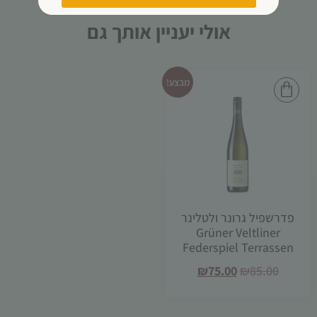
אולי יעניין אותך גם
מבצע!
פדרשפיל גרונר ולטלינר
Grüner Veltliner
Federspiel Terrassen
₪
75.00
₪
85.00