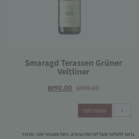
הכרחי
Smaragd Terassen Grüner
קובצי
Veltliner
Cookie
אלו אינם
אופציונליים.
₪
90.00
₪
99.00
הם נדרשים
להפעלת
האתר.
הוספה לסל
סטטיסטיקות
כדי שנוכל
גרונר ולטלינר מעל לגרסת הבסיס, בשל ומובחר יותר, מרוכז
לשפר את