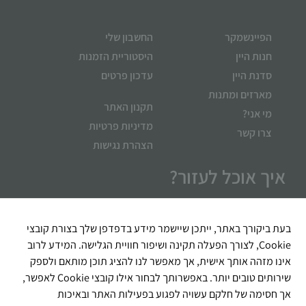
הפיינשמקר
החשבון שלי
חנות היין
היסטוריית הזמנות
סדנת היין
עדכון פרטים
מארזים ומתנות
תקנון האתר
מי אני?
מדיניות פרטיות
צרו קשר
הצהרת נגישות
איך אוכל לעזור?
בעת ביקורך באתר, ייתכן שיישמר מידע בדפדפן שלך בצורת קובצי
Cookie, לצורך הפעלה תקינה ושיפור חוויית הגלישה. המידע לרוב
אינו מזהה אותך אישית, אך מאפשר לנו להציג תוכן מותאם ולספק
שירותים טובים יותר. באפשרותך לבחור אילו קובצי Cookie לאפשר,
אך חסימה של חלקם עשויה לפגוע בפעילות האתר ובאיכות