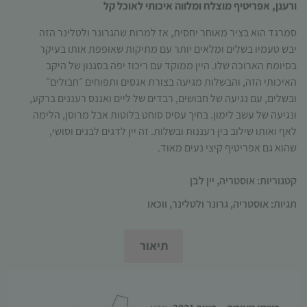
ורענן, אפריטיף מוצלח ומלווה איכותי לאוכל קל
תפקוד האתר
ומבנהו,
סמרגד הוא בציר מאוחר יחסית
,
אז למרות שהגרונר ולטלינר הזה
בהתבסס על
יבש טעמיו בשלים ומלאים יותר עם מתיקות שאופפת אותו בעיקר
אופן השימוש
בסיומת הארוכה שלו
.
היין ממוקד עם ריכוז יפה בסגנון של היקב
באתר.
האיכותי הזה
,
והבשלות מגיעה בצורת אגסים ותפוחים ״חבולים״
ובשלים, עם נגיעה של חבושים, רבדים של ליים ואננס רעננים ברקע
,
חוויית
ונגיעה של עשב לימון
.
בחיך עסיס סוחט בלוטות אבל מרוסן
,
הלימה
משתמש
לאף ואותו שילוב בין רעננות ובשלות
.
זה יין לדגים לבנים וסושי
,
כדי שהאתר
שהוא גם אפריטיף קיצי נעים מאוד
.
שלנו יעבוד
בצורה
קטגוריות:
אוסטריה
,
יין לבן
מיטבית
במהלך
תגיות:
אוסטריה
,
גרונר ולטלינר
,
ווכאו
ביקורך. אם
תסרב/י
לקובצי
תיאור
Cookie
אלו, חלק
מהפונקציות
באתר