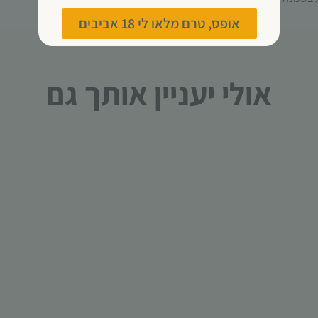
עשויות
אופס, טרם מלאו לי 18 אביבים
להיעלם.
שיווקי
אולי יעניין אותך גם
על ידי
שיתוף
תחומי
העניין
וההתנהגות
שלך בעת
ביקורך
באתר,
תגדל
ההזדמנות
לראות
תוכן
והצעות
מותאמות
אישית.