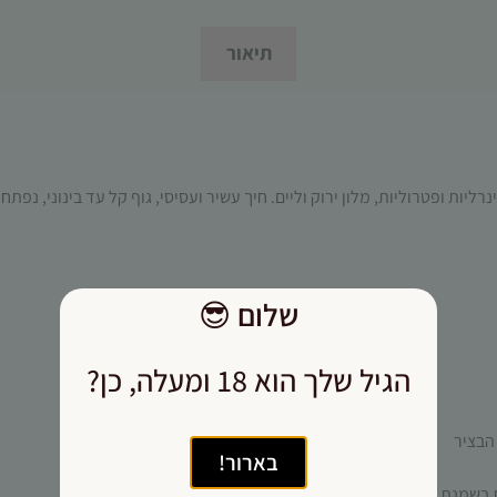
תפקוד האתר
ומבנהו,
תיאור
בהתבסס על
אופן השימוש
באתר.
חוויית
רליות ופטרוליות, מלון ירוק וליים. חיך עשיר ועסיסי, גוף קל עד בינוני, נ
משתמש
כדי שהאתר
שלנו יעבוד
בצורה
מיטבית
שלום
😎
במהלך
ביקורך. אם
הגיל שלך הוא 18 ומעלה, כן?
תסרב/י
לקובצי
Cookie
אלו, חלק
בארור!
מהפונקציות
באתר
בשמנת וכן
אפריטיף גבינות מלוחות ופירות