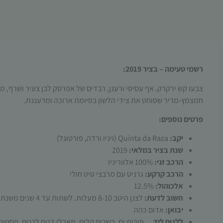
רשמי טעימה – בציר 2019:
צבעו קש ירקרק. אף עסיסי ורענן, רבדים של אפרסק לבן צעיר ושרף, מינ
חמצמץ-מריר שסוחט את צידי הלשון בסיומת ארוכה ומרעננת.
פרטים נוספים:
יקב:
Quinta da Raza (ויניו ורדה, פורטוגל)
שנת בציר במלאי:
2019
הרכב זני:
100% אלווריניו
הרכב קרקע:
גרניט עם מרבצי טיט חולי
אלכוהול:
12.5%
חשוב לדעת:
לצנן היטב 8-10 מעלות. לשתות עד 4 שנים משנת הבציר
יבואן:
אדום כהה
ללגום ליד
…
פירות ים
,
בשרים קלים
,
מאכלי דגים לבנים
,
פסטות 