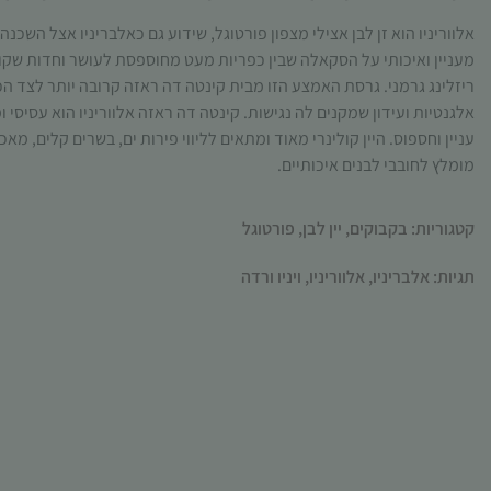
אלווריניו הוא זן לבן אצילי מצפון פורטוגל, שידוע גם כאלבריניו אצל השכנה
מעניין ואיכותי על הסקאלה שבין כפריות מעט מחוספסת לעושר וחדות שקור
ריזלינג גרמני. גרסת האמצע הזו מבית קינטה דה ראזה קרובה יותר לצד ה
אלגנטיות ועידון שמקנים לה נגישות. קינטה דה ראזה אלווריניו הוא עסיסי ו
עניין וחספוס. היין קולינרי מאוד ומתאים לליווי פירות ים
,
בשרים קלים
,
מאכל
מומלץ לחובבי לבנים איכותיים.
קטגוריות:
בקבוקים
,
יין לבן
,
פורטוגל
תגיות:
אלבריניו
,
אלווריניו
,
ויניו ורדה