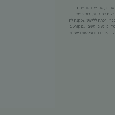
 ספרד, שמפיק מגוון יינות
צות לסגנונות גבוהים של
כפרי וזכתה לליטוש שמקנה לה
מדויק
,
נעים וטעים
,
עם קורטוב
י דגים לבנים ופסטות בשמנת
.
הכרחי
קובצי
Cookie
אלו אינם
אופציונליים.
הם נדרשים
להפעלת
האתר.
סטטיסטיקות
כדי שנוכל
לשפר את