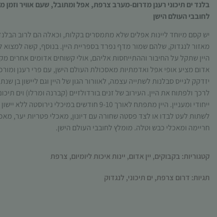
בלנד ים תיכוני רענן מדרום-מערב צרפת, אפל ומתובל, שעם אוויר וזמן 
לחובבי העולם הישן
יש קסם מיוחד ליינות אפלים שלא מתמסרים בקלות, וכאלה הם לרוב הבלנד
מאזור לנגדוק, שלהם שמור מדף נפרד בספריית היין. בנוסף, קשה למצוא 
היין שתקל על החיבור וההתייחסות אליהם, אולי קשוחים אדומים אחרים מק
אדום מציע אופי אפל ואדמתיות מאסכולת העולם הישן, עם פרי רענן ומורכ
יזדקק לגייס סבלנות לשתייה עצמה, לאוורור הגון של היין וגם ליישון בן שנ
לרכך ולפתוח את היין. העירוב של זנים בורדולזיים (קברנה ומרלו) וים תיכו
ייחודי ומעניין. היין מתפתח לאורך 9-10 חודשים במיכלי ני
לשתות לעט לבדו או לצד פסטה שחורה עם דיונון, מאכלי פטריות יער, מאכ
חריימה ומאכלי כבש וטלה. מומלץ לחובבי העולם הישן.
קטגוריות:
בקבוקים
,
יין אדום
,
יינות איכות ליומיום
,
צרפת
תגיות:
דרום צרפת
,
ים תיכוני
,
לנגדוק