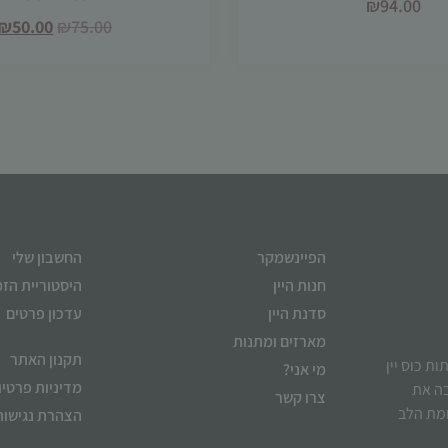
₪
94.00
₪
50.00
₪
75.00
הפיינשמקר
החשבון שלי
חנות היין
היסטוריית הז
סדנת היין
עדכון פרטים
מארזים ומתנות
תקנון האתר
ן לשתות כוס יין
מי אני?
מדיניות פרטיו
בה את
צרו קשר
ומת הלב
הצהרת נגישות