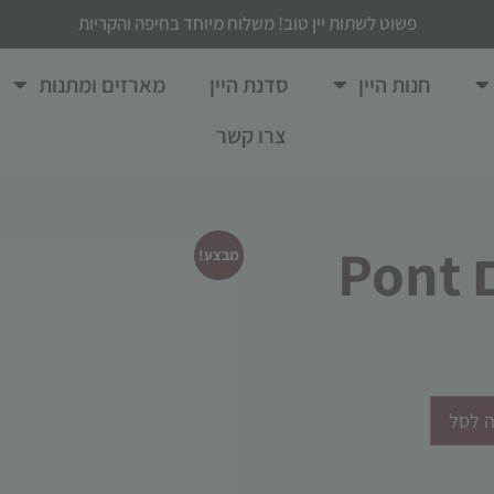
פשוט לשתות יין טוב! משלוח מיוחד בחיפה והקריות
חנות היין
סדנת היין
מארזים ומתנות
צרו קשר
פונט דה גאסאק אדום Pont
מבצע!
 לסל