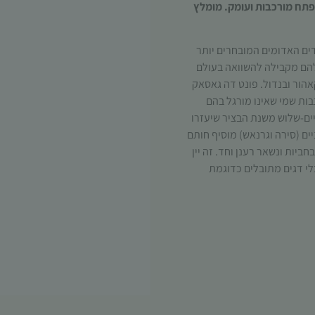
מפתח מורכבות ועומק. מומלץ
ים האדומים המובחרים יותר
להם מקבילה להשוואה בעולם
אהור ובנדול. פונט דה גאסאק
בות שמי שאינו מורגל בהם
תיים-שלוש משנת הבציר שיעזרו
הכרחי
ניים (סירה וגרנאש) מוסיף חותם
קובצי
רוסטה ללא יישון בחביות ונשאר רענן וחד. זה יין
Cookie
לי דגים מתובלים כדוגמת
אלו אינם
אופציונליים.
הם נדרשים
להפעלת
האתר.
סטטיסטיקות
כדי שנוכל
לשפר את