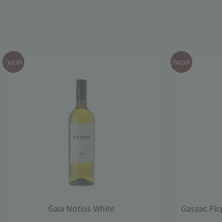
מבצע!
מבצע!
ול דה פינה Gassac Picpoul
Gaia Notios White