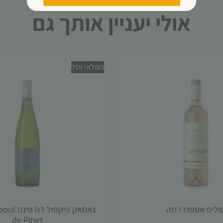
עשויות
אולי יעניין אותך גם
להיעלם.
שיווקי
על ידי
המלאי אזל
שיתוף
תחומי
העניין
וההתנהגות
שלך בעת
ביקורך
באתר,
תגדל
ההזדמנות
לראות
תוכן
והצעות
מותאמות
אישית.
וליפ אספרו רוזה
גאסאק פיקפ
de Pinet