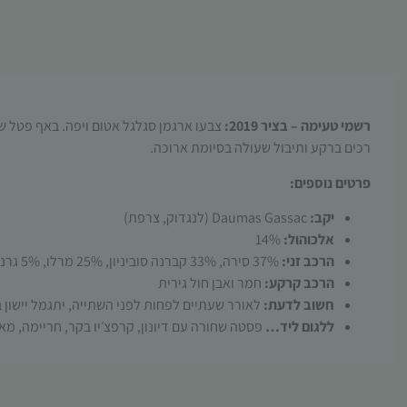
רשמי טעימה – בציר 2019:
צבעו ארגמן סגלגל אטום ויפה. באף פטל שח
רכים ברקע ותיבול שעולה בסיומת ארוכה.
פרטים נוספים:
יקב:
Daumas Gassac (לנגדוק, צרפת)
אלכוהול:
14%
הרכב זני:
37% סירה, 33% קברנה סוביניון, 25% מרלו, 5% גרנאש
הרכב קרקע:
חמר ואבן חול גירית
חשוב לדעת:
לאורר שעתיים לפחות לפני השתייה, יתגמל יישון בבקבוק 2-3 שנים מ
ללגום ליד…
פסטה שחורה עם דיונון, קרפצ׳יו בקר, חריימה, מא