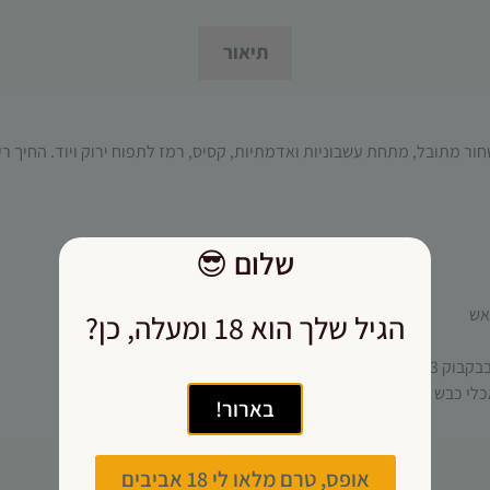
תפקוד האתר
ומבנהו,
תיאור
בהתבסס על
אופן השימוש
באתר.
ור מתובל, מתחת עשבוניות ואדמתיות, קסיס, רמז לתפוח ירוק ויוד. החיך רענן
חוויית
משתמש
כדי שהאתר
שלנו יעבוד
שלום
😎
בצורה
מיטבית
הגיל שלך הוא 18 ומעלה, כן?
במהלך
ביקורך. אם
תסרב/י
שנת הבציר
לקובצי
כלי כבש וטלה
בארור!
Cookie
אלו, חלק
מהפונקציות
אופס, טרם מלאו לי 18 אביבים
באתר