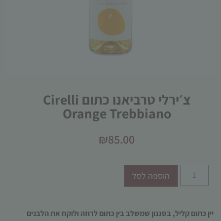
הכרחי
צ׳ירלי טרביאנו כתום Cirelli
קובצי
Orange Trebbiano
Cookie
אלו אינם
אופציונליים.
₪
85.00
הם נדרשים
להפעלת
האתר.
הוספה לסל
סטטיסטיקות
כדי שנוכל
יין כתום קליל, בסגנון שמשלב בין כתום לרוזה ולוקח את הלבנים
לשפר את