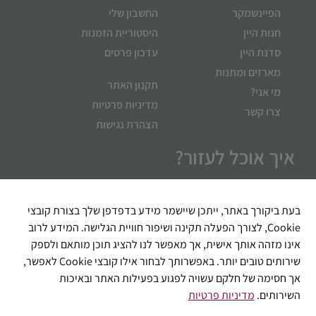
הפיינשמקר
החשבון שלי
חנות היין
היסטוריית הזמנות
סדנת היין
עדכון פרטים
מארזים ומתנות
תקנון האתר
מי אני?
מדיניות פרטיות
צרו קשר
הצהרת נגישות
איך אוכל לעזור?
בעת ביקורך באתר, ייתכן שיישמר מידע בדפדפן שלך בצורת קובצי
Cookie, לצורך הפעלה תקינה ושיפור חוויית הגלישה. המידע לרוב
אינו מזהה אותך אישית, אך מאפשר לנו להציג תוכן מותאם ולספק
שירותים טובים יותר. באפשרותך לבחור אילו קובצי Cookie לאפשר,
אך חסימה של חלקם עשויה לפגוע בפעילות האתר ובאיכות
השירותים.
מדיניות פרטיות