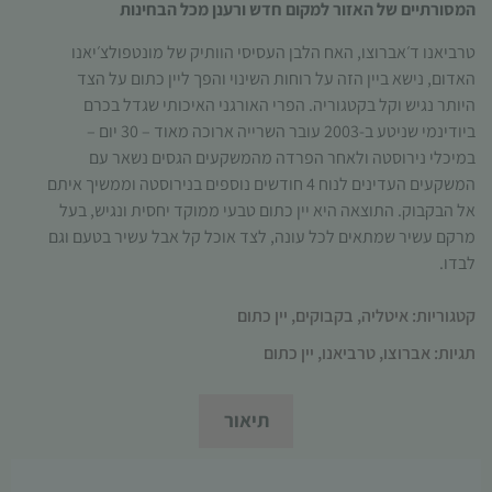
המסורתיים של האזור למקום חדש ורענן מכל הבחינות
תפקוד האתר
ומבנהו,
טרביאנו ד׳אברוצו, האח הלבן העסיסי הוותיק של מונטפולצ׳יאנו
בהתבסס על
האדום, נישא ביין הזה על רוחות השינוי והפך ליין כתום על הצד
אופן השימוש
היותר נגיש וקל בקטגוריה. הפרי האורגני האיכותי שגדל בכרם
באתר.
ביודינמי שניטע ב-2003 עובר השרייה ארוכה מאוד – 30 יום –
במיכלי נירוסטה ולאחר הפרדה מהמשקעים הגסים נשאר עם
חוויית
המשקעים העדינים לנוח 4 חודשים נוספים בנירוסטה וממשיך איתם
משתמש
אל הבקבוק. התוצאה היא יין כתום טבעי ממוקד יחסית ונגיש, בעל
כדי שהאתר
מרקם עשיר שמתאים לכל עונה, לצד אוכל קל אבל עשיר בטעם וגם
שלנו יעבוד
לבדו.
בצורה
מיטבית
קטגוריות:
איטליה
,
בקבוקים
,
יין כתום
במהלך
ביקורך. אם
תגיות:
אברוצו
,
טרביאנו
,
יין כתום
תסרב/י
לקובצי
Cookie
תיאור
אלו, חלק
מהפונקציות
באתר