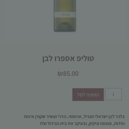
הכרחי
טוליפ אספרו לבן
קובצי
Cookie
אלו אינם
₪
85.00
אופציונליים.
הם נדרשים
להפעלת
האתר.
הוספה לסל
סטטיסטיקות
בלנד לבן ישראלי מוביל, ארומטי, הדרי ועשיר שקורן איכות
כדי שנוכל
וחדות, עוצמה וניקיון, ובעיקר את בית הגידול שלו
לשפר את