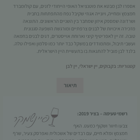
תפקוד האתר
אספרו לבן מבטא את פוטנציאל האופי הייחודי לזנים, עם קולומברד
ומבנהו,
חמצמץ ומחייה, ויונייה אגוזי שקיבל נפח מהתפתחות בחבית
בהתבסס על
ושרדונה שמספק איזון שמחבר בין השניים הראשונים. התוצאה
אופן השימוש
מזכירה איכויות של לבנים צרפתיים ומורגשת השפעה סגנונית
באתר.
טובה. זה יין לאפריטיף קיצי וארוחת אוייסטרים, דגים לבנים בחמאה
ועשבי תיבול, ומתמודדים במשקל כבד יותר כמו סלמון ואפילו טלה.
בלנד לבן מוביל להתגאות בו בתעשיית היין הישראלית
.
חוויית
משתמש
כדי שהאתר
קטגוריות:
בקבוקים
,
יין ישראלי
,
יין לבן
שלנו יעבוד
בצורה
מיטבית
תיאור
במהלך
ביקורך. אם
תסרב/י
לקובצי
רשמי טעימה – בציר 2019:
Cookie
אלו, חלק
צבעו חיוור ושקוף כמעט
.
האף
מהפונקציות
חמצמץ ומלא חיים
,
עם רבדים של אשכולית ואפרסק צעיר
,
שרף
באתר