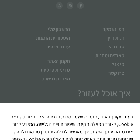
הפיינשמקר
החשבון שלי
חנות היין
היסטוריית הזמנות
סדנת היין
עדכון פרטים
מארזים ומתנות
תקנון האתר
מי אני?
מדיניות פרטיות
צרו קשר
הצהרת נגישות
איך אוכל לעזור?
בעת ביקורך באתר, ייתכן שיישמר מידע בדפדפן שלך בצורת קובצי
Cookie, לצורך הפעלה תקינה ושיפור חוויית הגלישה. המידע לרוב
אינו מזהה אותך אישית, אך מאפשר לנו להציג תוכן מותאם ולספק
שירותים טובים יותר. באפשרותך לבחור אילו קובצי Cookie לאפשר,