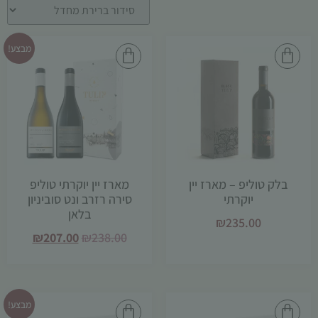
מבצע!
הכרחי
קובצי
Cookie
אלו אינם
בלק טוליפ – מארז יין
מארז יין יוקרתי טוליפ
אופציונליים.
יוקרתי
סירה רזרב ונט סוביניון
הם נדרשים
בלאן
להפעלת
₪
235.00
האתר.
₪
207.00
₪
238.00
סטטיסטיקות
כדי שנוכל
מבצע!
לשפר את