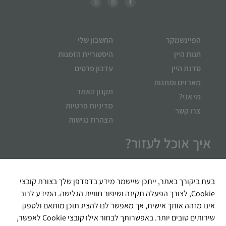
הפיינשמקר
החשבון שלי
חנות היין
היסטוריית הזמנות
סדנת היין
עדכון פרטים
מארזים ומתנות
תקנון האתר
מי אני?
מדיניות פרטיות
צרו קשר
הצהרת נגישות
איך אוכל לעזור?
בעת ביקורך באתר, ייתכן שיישמר מידע בדפדפן שלך בצורת קובצי
Cookie, לצורך הפעלה תקינה ושיפור חוויית הגלישה. המידע לרוב
אינו מזהה אותך אישית, אך מאפשר לנו להציג תוכן מותאם ולספק
שירותים טובים יותר. באפשרותך לבחור אילו קובצי Cookie לאפשר,