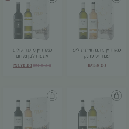
תפקוד האתר
ומבנהו,
בהתבסס על
אופן השימוש
באתר.
חוויית
מארז יין מתנה ווייט טוליפ
מארז יין מתנה טוליפ
משתמש
עם ווייט פרנק
אספרו לבן ואדום
כדי שהאתר
₪
170.00
₪
190.00
₪
158.00
שלנו יעבוד
בצורה
מיטבית
במהלך
ביקורך. אם
תסרב/י
לקובצי
Cookie
אלו, חלק
מהפונקציות
באתר