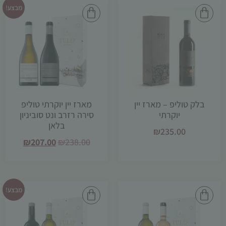
מבצע!
הכרחי
קובצי
בלק טוליפ – מארז יין
מארז יין יוקרתי טוליפ
Cookie
יוקרתי
סירה רזרב ונט סוביניון
אלו אינם
בלאן
₪
235.00
אופציונליים.
₪
207.00
₪
238.00
הם נדרשים
להפעלת
האתר.
מבצע!
סטטיסטיקות
כדי שנוכל
לשפר את