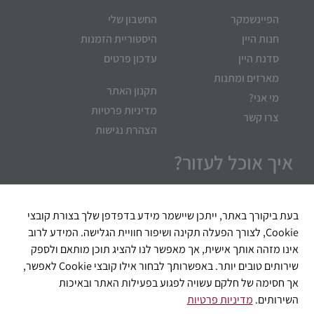
הפיינשמקר
החשבון שלי
חנות היין
היסטוריית הזמנות
סדנת היין
עדכון פרטים
מארזים ומתנות
תקנון האתר
מי אני?
מדיניות פרטיות
צרו קשר
הצהרת נגישות
איך אוכל לעזור?
בעת ביקורך באתר, ייתכן שיישמר מידע בדפדפן שלך בצורת קובצי
Cookie, לצורך הפעלה תקינה ושיפור חוויית הגלישה. המידע לרוב
אינו מזהה אותך אישית, אך מאפשר לנו להציג תוכן מותאם ולספק
שירותים טובים יותר. באפשרותך לבחור אילו קובצי Cookie לאפשר,
אך חסימה של חלקם עשויה לפגוע בפעילות האתר ובאיכות
השירותים.
מדיניות פרטיות