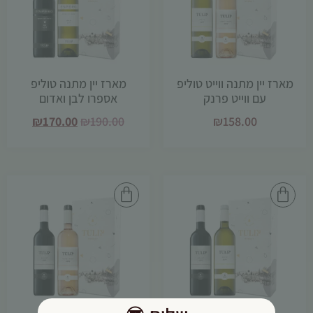
תפקוד האתר
ומבנהו,
בהתבסס על
אופן השימוש
באתר.
מארז יין מתנה ווייט טוליפ
מארז יין מתנה טוליפ
עם ווייט פרנק
אספרו לבן ואדום
חוויית
₪
170.00
₪
190.00
₪
158.00
משתמש
כדי שהאתר
שלנו יעבוד
בצורה
מיטבית
במהלך
ביקורך. אם
תסרב/י
לקובצי
Cookie
אלו, חלק
מהפונקציות
באתר